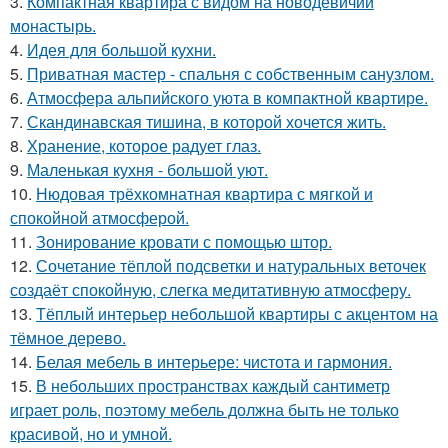
3.
Компактная квартира с видом на новодевичий
монастырь.
4.
Идея для большой кухни.
5.
Приватная мастер - спальня с собственным санузлом.
6.
Атмосфера альпийского уюта в компактной квартире.
7.
Скандинавская тишина, в которой хочется жить.
8.
Хранение, которое радует глаз.
9.
Маленькая кухня - большой уют.
10.
Нюдовая трёхкомнатная квартира с мягкой и
спокойной атмосферой.
11.
Зонирование кровати с помощью штор.
12.
Сочетание тёплой подсветки и натуральных веточек
создаёт спокойную, слегка медитативную атмосферу.
13.
Тёплый интерьер небольшой квартиры с акцентом на
тёмное дерево.
14.
Белая мебель в интерьере: чистота и гармония.
15.
В небольших пространствах каждый сантиметр
играет роль, поэтому мебель должна быть не только
красивой, но и умной.