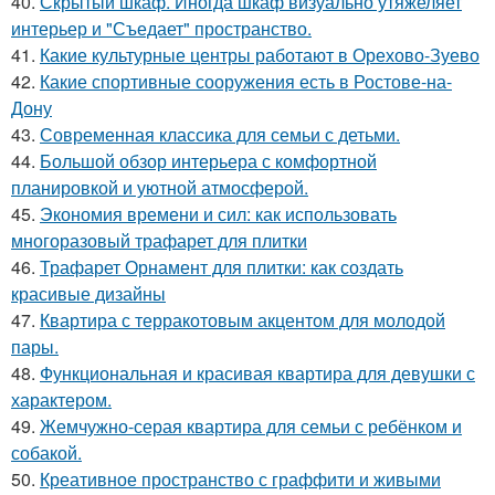
40.
Скрытый шкаф. Иногда шкаф визуально утяжеляет
интерьер и "Съедает" пространство.
41.
Какие культурные центры работают в Орехово-Зуево
42.
Какие спортивные сооружения есть в Ростове-на-
Дону
43.
Современная классика для семьи с детьми.
44.
Большой обзор интерьера с комфортной
планировкой и уютной атмосферой.
45.
Экономия времени и сил: как использовать
многоразовый трафарет для плитки
46.
Трафарет Орнамент для плитки: как создать
красивые дизайны
47.
Квартира с терракотовым акцентом для молодой
пары.
48.
Функциональная и красивая квартира для девушки с
характером.
49.
Жемчужно-серая квартира для семьи с ребёнком и
собакой.
50.
Креативное пространство с граффити и живыми