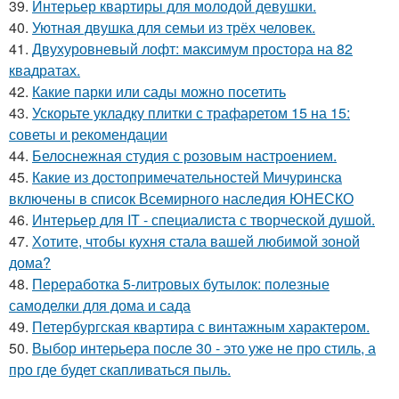
39.
Интерьер квартиры для молодой девушки.
40.
Уютная двушка для семьи из трёх человек.
41.
Двухуровневый лофт: максимум простора на 82
квадратах.
42.
Какие парки или сады можно посетить
43.
Ускорьте укладку плитки с трафаретом 15 на 15:
советы и рекомендации
44.
Белоснежная студия с розовым настроением.
45.
Какие из достопримечательностей Мичуринска
включены в список Всемирного наследия ЮНЕСКО
46.
Интерьер для IT - специалиста с творческой душой.
47.
Хотите, чтобы кухня стала вашей любимой зоной
дома?
48.
Переработка 5-литровых бутылок: полезные
самоделки для дома и сада
49.
Петербургская квартира с винтажным характером.
50.
Выбор интерьера после 30 - это уже не про стиль, а
про где будет скапливаться пыль.