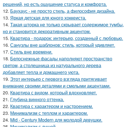
решений, но есть ощущение статуса и комфорта.
12.
Баухаус - не просто стиль, а философия дизайна.
13.
Яркая детская для юного хоккеиста.
14.
Такая шторка не только скрывает содержимое тумбы,
но и становится декоративным акцентом.
15.
Квартира - подарок: интерьер, созданный с любовью.
16.
Санузлы вне шаблонов: стиль, который удивляет.
17.
Стиль вне времени.
18.
Белоснежные фасады наполняют пространство
светом, а столешница из натурального дерева
добавляет тепла и домашнего уюта.
19.
Этот интерьер с первого взгляда притягивает
внимание своими деталями и смелыми акцентами.
20.
Квартира с видом, который вдохновляет.
21.
Глубина винного оттенка.
22.
Квартира с характером и настроением.
23.
Минимализм с теплом и характером.
24.
Mid - Century Modern для молодой девушки.
25.
Минимализм с душой.