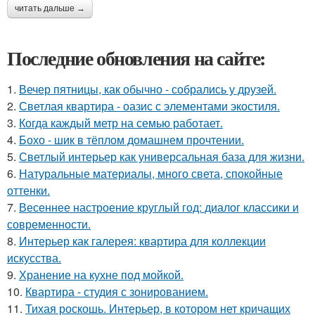
читать дальше →
Последние обновления на сайте:
1.
Вечер пятницы, как обычно - собрались у друзей.
2.
Светлая квартира - оазис с элементами экостиля.
3.
Когда каждый метр на семью работает.
4.
Бохо - шик в тёплом домашнем прочтении.
5.
Светлый интерьер как универсальная база для жизни.
6.
Натуральные материалы, много света, спокойные
оттенки.
7.
Весеннее настроение круглый год: диалог классики и
современности.
8.
Интерьер как галерея: квартира для коллекции
искусства.
9.
Хранение на кухне под мойкой.
10.
Квартира - студия с зонированием.
11.
Тихая роскошь. Интерьер, в котором нет кричащих