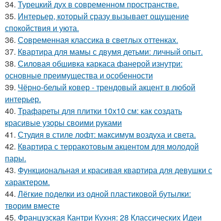
34.
Турецкий дух в современном пространстве.
35.
Интерьер, который сразу вызывает ощущение
спокойствия и уюта.
36.
Современная классика в светлых оттенках.
37.
Квартира для мамы с двумя детьми: личный опыт.
38.
Силовая обшивка каркаса фанерой изнутри:
основные преимущества и особенности
39.
Чёрно-белый ковер - трендовый акцент в любой
интерьер.
40.
Трафареты для плитки 10х10 см: как создать
красивые узоры своими руками
41.
Студия в стиле лофт: максимум воздуха и света.
42.
Квартира с терракотовым акцентом для молодой
пары.
43.
Функциональная и красивая квартира для девушки с
характером.
44.
Лёгкие поделки из одной пластиковой бутылки:
творим вместе
45.
Французская Кантри Кухня: 28 Классических Идеи