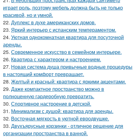
21.
В небольших пространствах каждый сантиметр
играет роль, поэтому мебель должна быть не только
красивой, но и умной.
22.
Дуплекс в духе американских домов.
23.
Яркий интерьер с испанским темпераментом.
24.
Уютная однокомнатная квартира для посуточной
аренды.
25.
Современное искусство в семейном интерьере.
26.
Квартира с характером и настроением.
27.
Новая система душа привычные водные процедуры
в настоящий комфорт превращает.
28.
Желтый и красный: квартира с яркими акцентами.
29.
Даже компактное пространство можно в
полноценную гардеробную превратить.
30.
Спортивное настроение в детской.
31.
Минимализм с душой: квартира для аренды.
32.
Восточная мягкость в уютной евродвушке.
33.
Двухъярусные корзинки - отличное решение для
организации пространства в ванной.