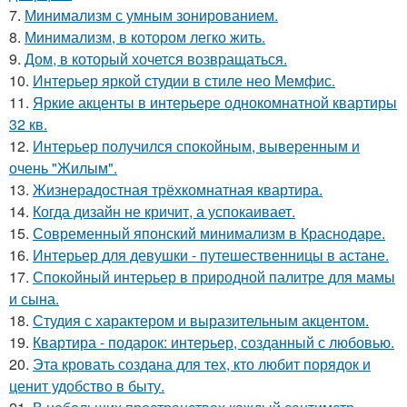
7.
Минимализм с умным зонированием.
8.
Минимализм, в котором легко жить.
9.
Дом, в который хочется возвращаться.
10.
Интерьер яркой студии в стиле нео Мемфис.
11.
Яркие акценты в интерьере однокомнатной квартиры
32 кв.
12.
Интерьер получился спокойным, выверенным и
очень "Жилым".
13.
Жизнерадостная трёхкомнатная квартира.
14.
Когда дизайн не кричит, а успокаивает.
15.
Современный японский минимализм в Краснодаре.
16.
Интерьер для девушки - путешественницы в астане.
17.
Спокойный интерьер в природной палитре для мамы
и сына.
18.
Студия с характером и выразительным акцентом.
19.
Квартира - подарок: интерьер, созданный с любовью.
20.
Эта кровать создана для тех, кто любит порядок и
ценит удобство в быту.