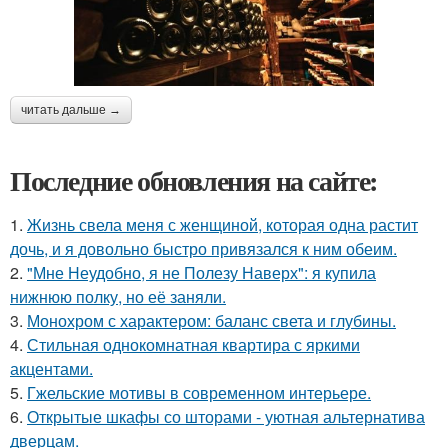
читать дальше →
Последние обновления на сайте:
1.
Жизнь свела меня с женщиной, которая одна растит
дочь, и я довольно быстро привязался к ним обеим.
2.
"Мне Неудобно, я не Полезу Наверх": я купила
нижнюю полку, но её заняли.
3.
Монохром с характером: баланс света и глубины.
4.
Стильная однокомнатная квартира с яркими
акцентами.
5.
Гжельские мотивы в современном интерьере.
6.
Открытые шкафы со шторами - уютная альтернатива
дверцам.