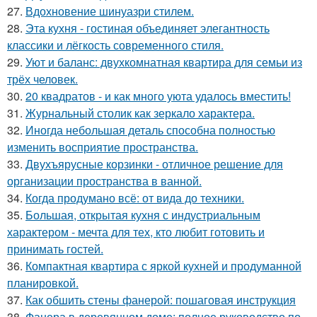
27.
Вдохновение шинуазри стилем.
28.
Эта кухня - гостиная объединяет элегантность
классики и лёгкость современного стиля.
29.
Уют и баланс: двухкомнатная квартира для семьи из
трёх человек.
30.
20 квадратов - и как много уюта удалось вместить!
31.
Журнальный столик как зеркало характера.
32.
Иногда небольшая деталь способна полностью
изменить восприятие пространства.
33.
Двухъярусные корзинки - отличное решение для
организации пространства в ванной.
34.
Когда продумано всё: от вида до техники.
35.
Большая, открытая кухня с индустриальным
характером - мечта для тех, кто любит готовить и
принимать гостей.
36.
Компактная квартира с яркой кухней и продуманной
планировкой.
37.
Как обшить стены фанерой: пошаговая инструкция
38.
Фанера в деревянном доме: полное руководство по