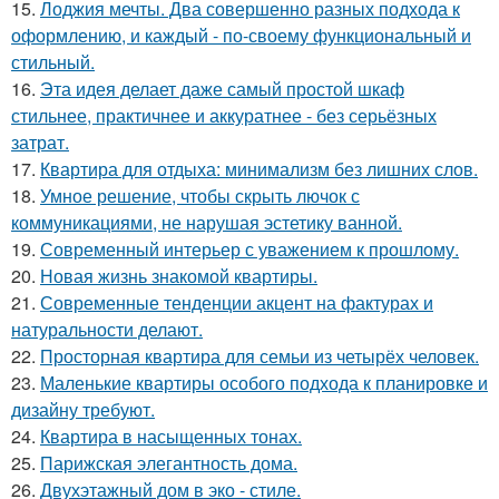
15.
Лоджия мечты. Два совершенно разных подхода к
оформлению, и каждый - по-своему функциональный и
стильный.
16.
Эта идея делает даже самый простой шкаф
стильнее, практичнее и аккуратнее - без серьёзных
затрат.
17.
Квартира для отдыха: минимализм без лишних слов.
18.
Умное решение, чтобы скрыть лючок с
коммуникациями, не нарушая эстетику ванной.
19.
Современный интерьер с уважением к прошлому.
20.
Новая жизнь знакомой квартиры.
21.
Современные тенденции акцент на фактурах и
натуральности делают.
22.
Просторная квартира для семьи из четырёх человек.
23.
Маленькие квартиры особого подхода к планировке и
дизайну требуют.
24.
Квартира в насыщенных тонах.
25.
Парижская элегантность дома.
26.
Двухэтажный дом в эко - стиле.