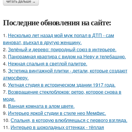
читать дальше →
Последние обновления на сайте:
1.
Несколько лет назад мой муж попал в ДТП - сам
виноват, въехал в другую женщину.
2.
Зелёный и дерево: природный союз в интерьере.
3.
Панорамная квартира с видом на Неву и телебашню.
4.
Нежная спальня в светлой палитре.
5.
Эстетика винтажной плитки - детали, которые создают
атмосферу.
6.
Уютная студия в историческом здании 1917 года.
7.
Возвращение стеклоблоков: ретро, которое снова в
моде.
8.
Ванная комната в алом цвете.
9.
Интерьер яркой студии в стиле нео Мемфис.
10.
Спальня, в которую влюбляешься с первого взгляда.
11.
Интерьер в шоколадных оттенках - тёплая