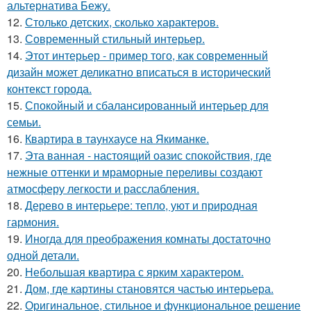
альтернатива Бежу.
12.
Столько детских, сколько характеров.
13.
Современный стильный интерьер.
14.
Этот интерьер - пример того, как современный
дизайн может деликатно вписаться в исторический
контекст города.
15.
Спокойный и сбалансированный интерьер для
семьи.
16.
Квартира в таунхаусе на Якиманке.
17.
Эта ванная - настоящий оазис спокойствия, где
нежные оттенки и мраморные переливы создают
атмосферу легкости и расслабления.
18.
Дерево в интерьере: тепло, уют и природная
гармония.
19.
Иногда для преображения комнаты достаточно
одной детали.
20.
Небольшая квартира с ярким характером.
21.
Дом, где картины становятся частью интерьера.
22.
Оригинальное, стильное и функциональное решение