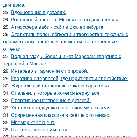
для дома.
23.
Вдохновение в деталях.
24.
Роскошный проект в Москва - сити для аренды.
25.
Атмосфера ваби - саби в Екатеринбурге.
26.
Этот стиль полон лёгкости и творчества: текстиль с
орнаментами, плетёные элементы, естественные
оттенки.
27.
Водная гладь, березы и кот Марсель: квартира с
террасой в Москве.
28.
Интерьер в гармонии с природой.
29.
Квартира с террасой, где царит свет и спокойствие.
30.
Журнальный столик как зеркало характера.
31.
Спальни, в которые хочется вернуться.
32.
Спортивное настроение в детской.
33.
Уютная евродвушка с восточными нотками.
34.
Современная классика в светлых оттенках.
35.
Мрамор как акцент.
36.
Пастель - но со смыслом.
37.
Необычная, милая и очень уютная идея для тех, кто