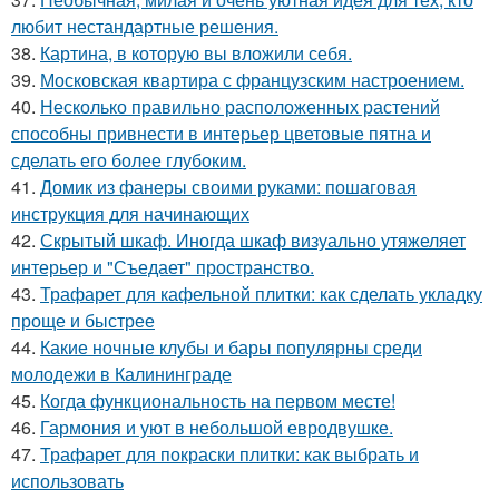
любит нестандартные решения.
38.
Картина, в которую вы вложили себя.
39.
Московская квартира с французским настроением.
40.
Несколько правильно расположенных растений
способны привнести в интерьер цветовые пятна и
сделать его более глубоким.
41.
Домик из фанеры своими руками: пошаговая
инструкция для начинающих
42.
Скрытый шкаф. Иногда шкаф визуально утяжеляет
интерьер и "Съедает" пространство.
43.
Трафарет для кафельной плитки: как сделать укладку
проще и быстрее
44.
Какие ночные клубы и бары популярны среди
молодежи в Калининграде
45.
Когда функциональность на первом месте!
46.
Гармония и уют в небольшой евродвушке.
47.
Трафарет для покраски плитки: как выбрать и
использовать