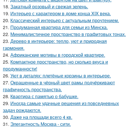
18.
Закатный розовый и свежая зелень.
19.
Интерьер с характером в доме конца XIX века.
20.
Классический интерьер с актуальным прочтением.
21.
Продуманная квартира для семьи из Минска.
22.
Минималистичное пространство в графитовых тонах.
23.
Дерево в интерьере: тепло, уют и природная
гармония.
24.
Африканские мотивы в городской квартире.
25.
Компактное пространство, но сколько вкуса и
продуманности!
26.
Уют в деталях: плетёные корзины в интерьере.
27.
Окрашенные в чёрный цвет рамы подчёркивают
графичность пространства.
28.
Квартира с памятью о бабушке.
29.
Иногда самые удачные решения из повседневных
задач рождаются.
30.
Даже на площади всего 4 кв.
31.
Элегантность Москва - сити.