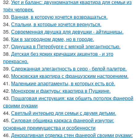
32.
Уют и баланс: двухкомнатная квартира для семьи из
трёх человек.
33.
Ванная, в которую хочется возвращаться.
34.
Спальни, в которые хочется вернуться.
35.
Современная двушка для девушки - айтишницы.
36.
Как в загородном доме, но в городе.
37.
Однушка в Петербурге с мягкой элегантностью.
38.
Детская без ярких кричащих акцентов - и это
прекрасно.
39.
Сдержанная элегантность в серо - белой палитре.
40.
Московская квартира с французским настроением.
41.
Маленькие апартаменты, в которых есть всё.
42.
Монохром и фактуры: квартира в Пушкине.
43.
Пошаговая инструкция: как обшить потолок фанерой
своими руками
44.
Светлый интерьер для семьи с двумя детьми.
45.
Силовая обшивка каркаса фанерой изнутри:
основные преимущества и особенности
46.
Декоративная отделка стен фанерой своими руками: