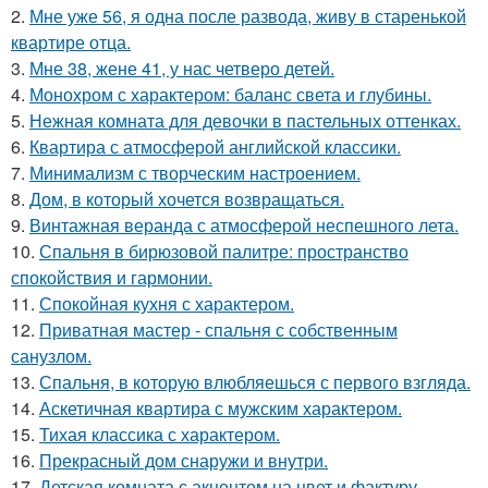
2.
Мне уже 56, я одна после развода, живу в старенькой
квартире отца.
3.
Мне 38, жене 41, у нас четверо детей.
4.
Монохром с характером: баланс света и глубины.
5.
Нежная комната для девочки в пастельных оттенках.
6.
Квартира с атмосферой английской классики.
7.
Минимализм с творческим настроением.
8.
Дом, в который хочется возвращаться.
9.
Винтажная веранда с атмосферой неспешного лета.
10.
Спальня в бирюзовой палитре: пространство
спокойствия и гармонии.
11.
Спокойная кухня с характером.
12.
Приватная мастер - спальня с собственным
санузлом.
13.
Спальня, в которую влюбляешься с первого взгляда.
14.
Аскетичная квартира с мужским характером.
15.
Тихая классика с характером.
16.
Прекрасный дом снаружи и внутри.
17.
Детская комната с акцентом на цвет и фактуру.