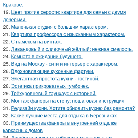
Кракове.
19.
Цвет против серости: квартира для семьи с двумя
дочерьми.
20.
Маленькая студия с большим характером.
21.
Квартира профессора с изысканным характером.
22.
С намёком на винтаж.
23.
Лавандовый и сливочный жёлтый: нежная смелость.
24.
Комната в ожидании будущего.
25.
Вид на Москву - сити и интерьер с характером.
26.
Вдохновляющие кухонные фартуки.
27.
Элегантная простота кухни - гостиной.
28.
Эстетика прикроватных тумбочек.
29.
Трёхуровневый таунхаус с историей.
30.
Монтаж фанеры на стену: пошаговая инструкция
31.
Редизайн кухни. Хотите обновить кухню без ремонта?
32.
Какие лучшие места для отдыха в Березниках
33.
Преимущества фанеры в внутренней отделке
каркасных домов
34.
Дешёвые варианты обшивки мансарды: как