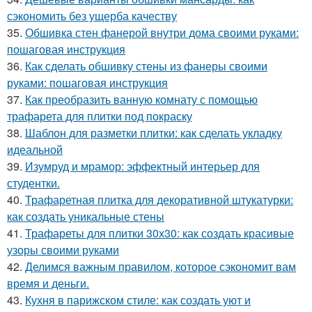
сэкономить без ущерба качеству
35.
Обшивка стен фанерой внутри дома своими руками:
пошаговая инструкция
36.
Как сделать обшивку стены из фанеры своими
руками: пошаговая инструкция
37.
Как преобразить ванную комнату с помощью
трафарета для плитки под покраску
38.
Шаблон для разметки плитки: как сделать укладку
идеальной
39.
Изумруд и мрамор: эффектный интерьер для
студентки.
40.
Трафаретная плитка для декоративной штукатурки:
как создать уникальные стены
41.
Трафареты для плитки 30х30: как создать красивые
узоры своими руками
42.
Делимся важным правилом, которое сэкономит вам
время и деньги.
43.
Кухня в парижском стиле: как создать уют и