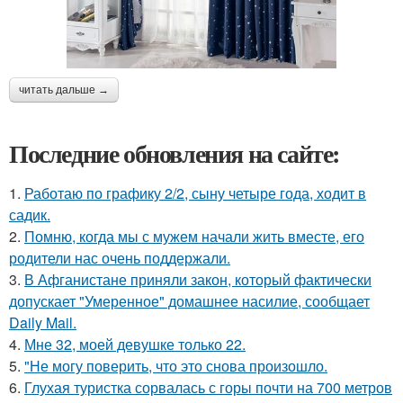
читать дальше →
Последние обновления на сайте:
1.
Работаю по графику 2/2, сыну четыре года, ходит в
садик.
2.
Помню, когда мы с мужем начали жить вместе, его
родители нас очень поддержали.
3.
В Афганистане приняли закон, который фактически
допускает "Умеренное" домашнее насилие, сообщает
Daily Mail.
4.
Мне 32, моей девушке только 22.
5.
"Не могу поверить, что это снова произошло.
6.
Глухая туристка сорвалась с горы почти на 700 метров