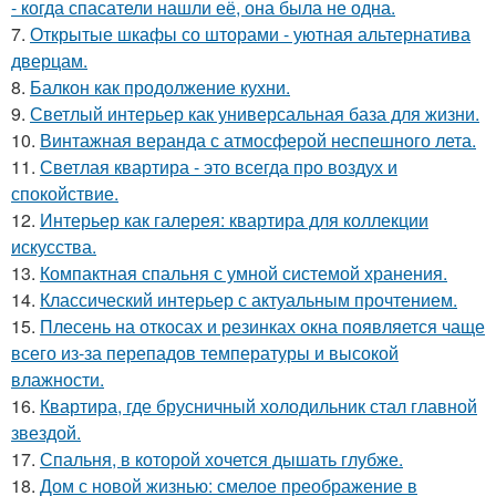
- когда спасатели нашли её, она была не одна.
7.
Открытые шкафы со шторами - уютная альтернатива
дверцам.
8.
Балкон как продолжение кухни.
9.
Светлый интерьер как универсальная база для жизни.
10.
Винтажная веранда с атмосферой неспешного лета.
11.
Светлая квартира - это всегда про воздух и
спокойствие.
12.
Интерьер как галерея: квартира для коллекции
искусства.
13.
Компактная спальня с умной системой хранения.
14.
Классический интерьер с актуальным прочтением.
15.
Плесень на откосах и резинках окна появляется чаще
всего из-за перепадов температуры и высокой
влажности.
16.
Квартира, где брусничный холодильник стал главной
звездой.
17.
Спальня, в которой хочется дышать глубже.
18.
Дом с новой жизнью: смелое преображение в