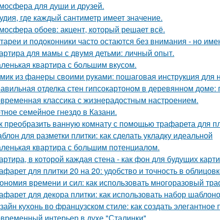
мосфера для души и друзей.
удия, где каждый сантиметр имеет значение.
мосфера обоев: акцент, который решает всё.
тареи и подоконники часто остаются без внимания - но имен
артира для мамы с двумя детьми: личный опыт.
ленькая квартира с большим вкусом.
мик из фанеры своими руками: пошаговая инструкция для
авильная отделка стен гипсокартоном в деревянном доме:
временная классика с жизнерадостным настроением.
тное семейное гнездо в Казани.
к преобразить ванную комнату с помощью трафарета для пл
блон для разметки плитки: как сделать укладку идеальной
ленькая квартира с большим потенциалом.
артира, в которой каждая стена - как фон для будущих карти
афарет для плитки 20 на 20: удобство и точность в облицов
ономия времени и сил: как использовать многоразовый тра
афарет для декора плитки: как использовать набор шаблон
зайн кухонь во французском стиле: как создать элегантное
временный интерьер в духе "Сталинки".