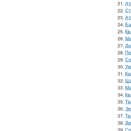
21.
Ат
22.
Ст
23.
Ат
24.
Ба
25.
Кв
26.
Ма
27.
До
28.
Пр
29.
Со
30.
Ую
31.
Ка
32.
Ша
33.
Ма
34.
Кв
35.
Тр
36.
Эк
37.
Тр
38.
Ди
39.
Со