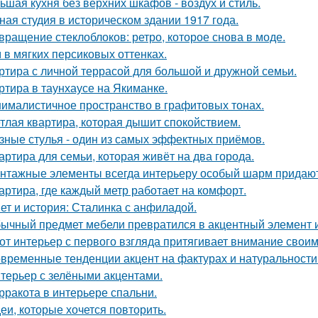
ьшая кухня без верхних шкафов - воздух и стиль.
ная студия в историческом здании 1917 года.
вращение стеклоблоков: ретро, которое снова в моде.
 в мягких персиковых оттенках.
ртира с личной террасой для большой и дружной семьи.
ртира в таунхаусе на Якиманке.
ималистичное пространство в графитовых тонах.
тлая квартира, которая дышит спокойствием.
зные стулья - один из самых эффектных приёмов.
артира для семьи, которая живёт на два города.
нтажные элементы всегда интерьеру особый шарм придают
артира, где каждый метр работает на комфорт.
ет и история: Сталинка с анфиладой.
ычный предмет мебели превратился в акцентный элемент 
от интерьер с первого взгляда притягивает внимание свои
временные тенденции акцент на фактурах и натуральности
терьер с зелёными акцентами.
рракота в интерьере спальни.
еи, которые хочется повторить.