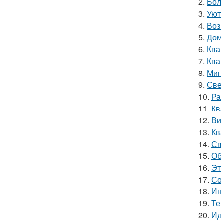
2.
Бол
3.
Уют
4.
Воз
5.
Дом
6.
Ква
7.
Ква
8.
Мин
9.
Све
10.
Ра
11.
Кв
12.
Ви
13.
Кв
14.
Св
15.
Об
16.
Эт
17.
Со
18.
Ин
19.
Те
20.
Ид