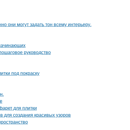
но они могут задать тон всему интерьеру.
 начинающих
 пошаговое руководство
итки под покраску
н.
ке
фарет для плитки
ов для создания красивых узоров
 пространство