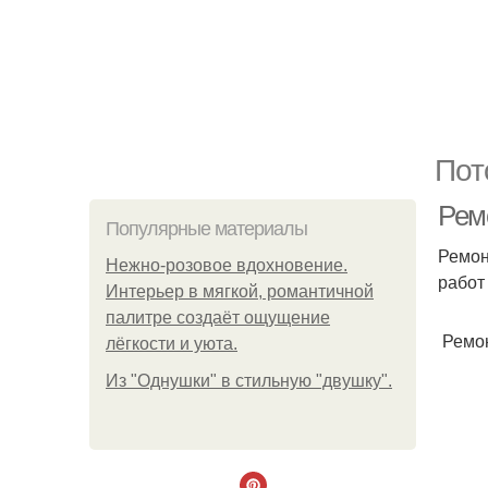
Пот
Рем
Популярные материалы
Ремон
Нежно-розовое вдохновение.
работ
Интерьер в мягкой, романтичной
палитре создаёт ощущение
Ремон
лёгкости и уюта.
Из "Однушки" в стильную "двушку".