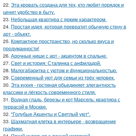
22.
Эта кровать создана для тех, кто любит порядок и
ценит удобство в быту.
23.
Небольшая квартира с ярким характером.
24.
Простая идея, которая превратит обычную стену в
арт - объект.
25.
Компактное пространство, но сколько вкуса и
продуманности!
26.
Арочные ниши с арт - акцентом в спальне.
27.
Свет и история: Сталинка с анфиладой.
28.
Малогабаритка с уютом и функциональностью.
29.
Современный уют для семьи из трёх человек.
30.
Эта кухня - гостиная объединяет элегантность
классики и лёгкость современного стиля.
31.
Водная гладь, березы и кот Марсель: квартира с
террасой в Москве.
32.
"Голубые Акценты и Светлый уют".
33.
Шахматная клетка в интерьере - возвращение
графики.
34.
Яркий интерьер с личной историей.