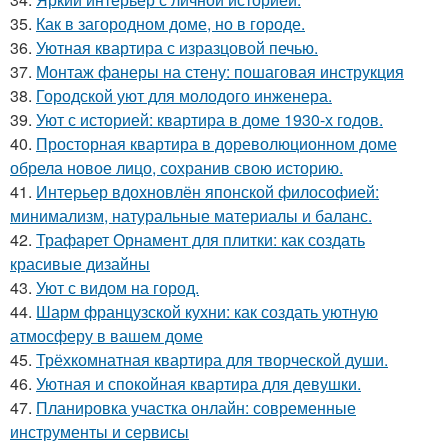
35.
Как в загородном доме, но в городе.
36.
Уютная квартира с изразцовой печью.
37.
Монтаж фанеры на стену: пошаговая инструкция
38.
Городской уют для молодого инженера.
39.
Уют с историей: квартира в доме 1930-х годов.
40.
Просторная квартира в дореволюционном доме
обрела новое лицо, сохранив свою историю.
41.
Интерьер вдохновлён японской философией:
минимализм, натуральные материалы и баланс.
42.
Трафарет Орнамент для плитки: как создать
красивые дизайны
43.
Уют с видом на город.
44.
Шарм французской кухни: как создать уютную
атмосферу в вашем доме
45.
Трёхкомнатная квартира для творческой души.
46.
Уютная и спокойная квартира для девушки.
47.
Планировка участка онлайн: современные
инструменты и сервисы