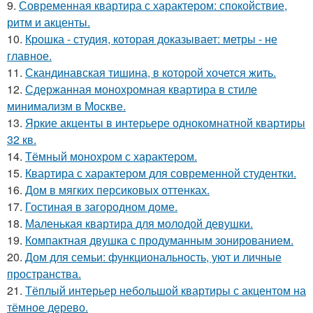
9.
Современная квартира с характером: спокойствие,
ритм и акценты.
10.
Крошка - студия, которая доказывает: метры - не
главное.
11.
Скандинавская тишина, в которой хочется жить.
12.
Сдержанная монохромная квартира в стиле
минимализм в Москве.
13.
Яркие акценты в интерьере однокомнатной квартиры
32 кв.
14.
Тёмный монохром с характером.
15.
Квартира с характером для современной студентки.
16.
Дом в мягких персиковых оттенках.
17.
Гостиная в загородном доме.
18.
Маленькая квартира для молодой девушки.
19.
Компактная двушка с продуманным зонированием.
20.
Дом для семьи: функциональность, уют и личные
пространства.
21.
Тёплый интерьер небольшой квартиры с акцентом на
тёмное дерево.