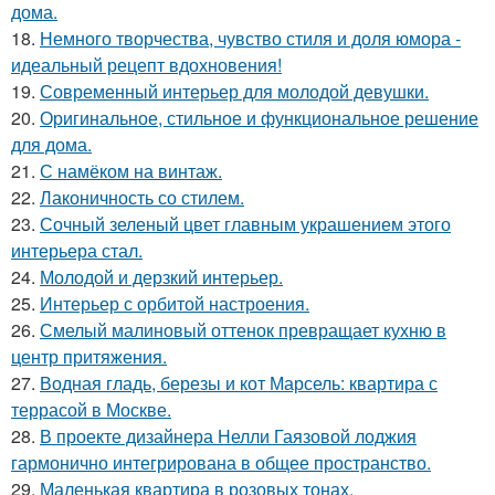
дома.
18.
Немного творчества, чувство стиля и доля юмора -
идеальный рецепт вдохновения!
19.
Современный интерьер для молодой девушки.
20.
Оригинальное, стильное и функциональное решение
для дома.
21.
С намёком на винтаж.
22.
Лаконичность со стилем.
23.
Сочный зеленый цвет главным украшением этого
интерьера стал.
24.
Молодой и дерзкий интерьер.
25.
Интерьер с орбитой настроения.
26.
Смелый малиновый оттенок превращает кухню в
центр притяжения.
27.
Водная гладь, березы и кот Марсель: квартира с
террасой в Москве.
28.
В проекте дизайнера Нелли Гаязовой лоджия
гармонично интегрирована в общее пространство.
29.
Маленькая квартира в розовых тонах.