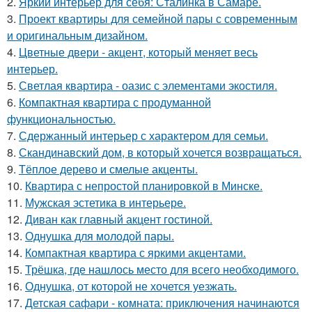
2.
Яркий интерьер для себя: Сталинка в Самаре.
3.
Проект квартиры для семейной пары с современным
и оригинальным дизайном.
4.
Цветные двери - акцент, который меняет весь
интерьер.
5.
Светлая квартира - оазис с элементами экостиля.
6.
Компактная квартира с продуманной
функциональностью.
7.
Сдержанный интерьер с характером для семьи.
8.
Скандинавский дом, в который хочется возвращаться.
9.
Тёплое дерево и смелые акценты.
10.
Квартира с непростой планировкой в Минске.
11.
Мужская эстетика в интерьере.
12.
Диван как главный акцент гостиной.
13.
Однушка для молодой пары.
14.
Компактная квартира с яркими акцентами.
15.
Трёшка, где нашлось место для всего необходимого.
16.
Однушка, от которой не хочется уезжать.
17.
Детская сафари - комната: приключения начинаются