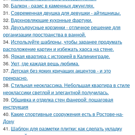
30.
Балкон - оазис в каменных джунглях.
31.
Современная двушка для девушки - айтишницы.
32.
Вдохновляющие кухонные фартуки.
33.
Двухъярусные корзинки - отличное решение для
организации пространства в ванной.
34.
Используйте шаблоны, чтобы заранее продумать
расположение картин и избежать хаоса на стене.
35.
Яркая квартира с историей в Калининграде.
36.
Уют, где каждая вещь любима.
37.
Детская без ярких кричащих акцентов - и это
прекрасно.
38.
Стильная неоклассика. Небольшая квартира в стиле
неоклассики светлой и элегантной получилась.
39.
Обшивка и отделка стен фанерой: пошаговая
инструкция
40.
Какие спортивные сооружения есть в Ростове-на-
Дону
41.
Шаблон для разметки плитки: как сделать укладку