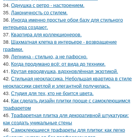
34.
Однушка с ретро - настроением.
35.
Лаконичность со стилем.
36.
Иногда именно простые обои базу для стильного
интерьера создают.
37.
Квартира для коллекционеров.
38.
Шахматная клетка в интерьере - возвращение
графики.
39.
Лепнина - стильно, а не пафосно.
40.
Когда продумано всё: от вида до техники.
41.
Крутая евродвушка, вдохновлённая экзотикой.
42.
Стильная неоклассика. Небольшая квартира в стиле
неоклассики светлой и элегантной получилась.
43.
Студия для тех, кто не боится цвета.
44.
Как сделать дизайн плитки проще с самоклеющимся
трафаретом
45.
Трафаретная плитка для декоративной штукатурки:
как создать уникальные стены
46.
Самоклеющиеся трафареты для плитки: как легко