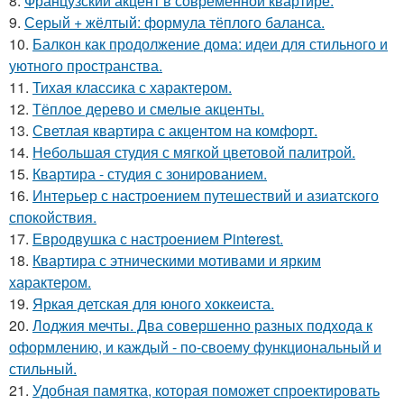
8.
Французский акцент в современной квартире.
9.
Серый + жёлтый: формула тёплого баланса.
10.
Балкон как продолжение дома: идеи для стильного и
уютного пространства.
11.
Тихая классика с характером.
12.
Тёплое дерево и смелые акценты.
13.
Светлая квартира с акцентом на комфорт.
14.
Небольшая студия с мягкой цветовой палитрой.
15.
Квартира - студия с зонированием.
16.
Интерьер с настроением путешествий и азиатского
спокойствия.
17.
Евродвушка с настроением Pinterest.
18.
Квартира с этническими мотивами и ярким
характером.
19.
Яркая детская для юного хоккеиста.
20.
Лоджия мечты. Два совершенно разных подхода к
оформлению, и каждый - по-своему функциональный и
стильный.
21.
Удобная памятка, которая поможет спроектировать