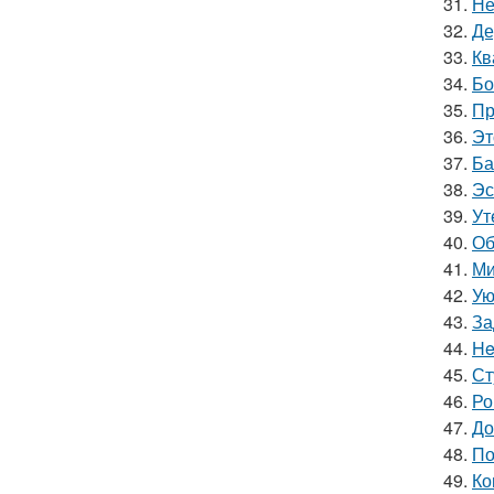
31.
Не
32.
Де
33.
Кв
34.
Бо
35.
Пр
36.
Эт
37.
Ба
38.
Эс
39.
Ут
40.
Об
41.
Ми
42.
Ую
43.
За
44.
He
45.
Ст
46.
Ро
47.
До
48.
По
49.
Ко