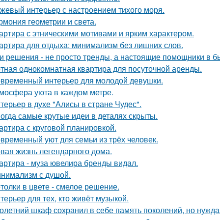
жевый интерьер с настроением тихого моря.
рмония геометрии и света.
артира с этническими мотивами и ярким характером.
артира для отдыха: минимализм без лишних слов.
и решения - не просто тренды, а настоящие помощники в б
тная однокомнатная квартира для посуточной аренды.
временный интерьер для молодой девушки.
мосфера уюта в каждом метре.
терьер в духе "Алисы в стране Чудес".
огда самые крутые идеи в деталях скрыты.
артира с круговой планировкой.
временный уют для семьи из трёх человек.
вая жизнь легендарного дома.
артира - муза ювелира бренды видал.
нимализм с душой.
толки в цвете - смелое решение.
терьер для тех, кто живёт музыкой.
олетний шкаф сохранил в себе память поколений, но нужд