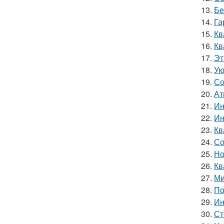
13.
Бе
14.
Га
15.
Кв
16.
Кв
17.
Эт
18.
Ую
19.
Со
20.
Ат
21.
Ин
22.
Ин
23.
Кв
24.
Со
25.
Но
26.
Кв
27.
Ми
28.
По
29.
Ин
30.
Ст