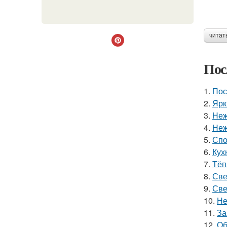
читат
Пос
1.
Пос
2.
Ярк
3.
Неж
4.
Неж
5.
Спо
6.
Кух
7.
Тёп
8.
Све
9.
Све
10.
Не
11.
За
12.
Об