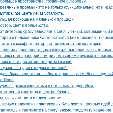
большое пространство, созданное с любовью.
ревянные проёмы - это не только функционально, но и крас
артира, где цвета лечат усталость.
льшая роскошь на маленькой площади.
остор, свет и волшебство.
от интерьер сразу влюбляет в себя: уютный, современный и
тареи и подоконники часто остаются без внимания - но имен
тетика и комфорт: интерьер трёхкомнатной квартиры.
епление деревянного дома изнутри фанерой: как сэкономит
шивка стен фанерой внутри дома своими руками: пошагова
нимализм для активного ритма жизни.
т у моря: студия с видом и тишиной.
дача была непростая - собрать привычную мебель в единый
adlines:
удия с яркими акцентами и стильным гардеробом.
мантичная квартира в центре Казани.
м, где живут дети и вдохновение.
лезные поделки из пластиковых бутылок: 10 простых идей 
гда каждый сантиметр на счету, важно продумать хранение.