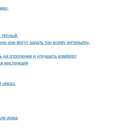
иво.
 тёплый.
но они могут задать тон всему интерьеру.
ь на отоплении и улучшить комфорт
я инструкция
 образ.
для дома