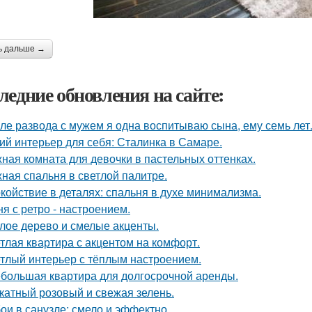
ь дальше →
ледние обновления на сайте:
ле развода с мужем я одна воспитываю сына, ему семь лет
ий интерьер для себя: Сталинка в Самаре.
ная комната для девочки в пастельных оттенках.
ная спальня в светлой палитре.
койствие в деталях: спальня в духе минимализма.
ня с ретро - настроением.
лое дерево и смелые акценты.
тлая квартира с акцентом на комфорт.
тлый интерьер с тёплым настроением.
большая квартира для долгосрочной аренды.
катный розовый и свежая зелень.
ои в санузле: смело и эффектно.