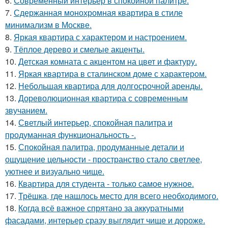
6.
Современный интерьер в спокойной палитре.
7.
Сдержанная монохромная квартира в стиле
минимализм в Москве.
8.
Яркая квартира с характером и настроением.
9.
Тёплое дерево и смелые акценты.
10.
Детская комната с акцентом на цвет и фактуру.
11.
Яркая квартира в сталинском доме с характером.
12.
Небольшая квартира для долгосрочной аренды.
13.
Дореволюционная квартира с современным
звучанием.
14.
Светлый интерьер, спокойная палитра и
продуманная функциональность -.
15.
Спокойная палитра, продуманные детали и
ощущение цельности - пространство стало светлее,
уютнее и визуально чище.
16.
Квартира для студента - только самое нужное.
17.
Трёшка, где нашлось место для всего необходимого.
18.
Когда всё важное спрятано за аккуратными
фасадами, интерьер сразу выглядит чище и дороже.