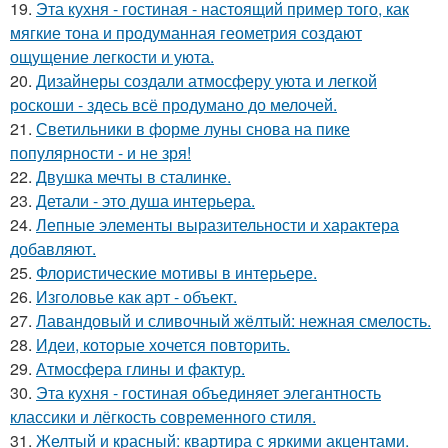
19.
Эта кухня - гостиная - настоящий пример того, как
мягкие тона и продуманная геометрия создают
ощущение легкости и уюта.
20.
Дизайнеры создали атмосферу уюта и легкой
роскоши - здесь всё продумано до мелочей.
21.
Светильники в форме луны снова на пике
популярности - и не зря!
22.
Двушка мечты в сталинке.
23.
Детали - это душа интерьера.
24.
Лепные элементы выразительности и характера
добавляют.
25.
Флористические мотивы в интерьере.
26.
Изголовье как арт - объект.
27.
Лавандовый и сливочный жёлтый: нежная смелость.
28.
Идеи, которые хочется повторить.
29.
Атмосфера глины и фактур.
30.
Эта кухня - гостиная объединяет элегантность
классики и лёгкость современного стиля.
31.
Желтый и красный: квартира с яркими акцентами.