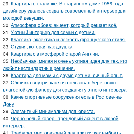
29.
Квартира в сталинке. В старинном доме 1956 года
дизайнеру удалось создать современный интерьер для
молодой девушки.
30.
Атмосфера обоев: акцент, который решает всё.
31.
Уютный интерьер для семьи с детьми.
32.
Классика, эклектика и лёгкость французского стиля.
33.
Студия, которая как двушка.
34.
Квартира с атмосферой старой Англии.
35.
Необычная, милая и очень уютная идея для тех, кто
любит нестандартные решения.
36.
Квартира для мамы с двумя детьми: личный опыт.
37.
Обшивка внутри: как я использовал березовую
влагостойкую фанеру для создания уютного интерьера
38.
Какие спортивные сооружения есть в Ростове-на-
Дону
39.
Элегантный минимализм для юриста.
40.
Чёрно-белый ковер - трендовый акцент в любой
интерьер.
41.
Трафарет многоразовый для плитки: как выбрать