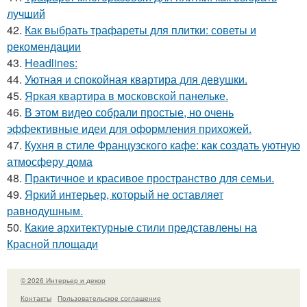
лучший
42.
Как выбрать трафареты для плитки: советы и
рекомендации
43.
Headlines:
44.
Уютная и спокойная квартира для девушки.
45.
Яркая квартира в московской панельке.
46.
В этом видео собрали простые, но очень
эффективные идеи для оформления прихожей.
47.
Кухня в стиле Французского кафе: как создать уютную
атмосферу дома
48.
Практичное и красивое пространство для семьи.
49.
Яркий интерьер, который не оставляет
равнодушным.
50.
Какие архитектурные стили представлены на
Красной площади
© 2026 Интерьер и декор
Контакты
Пользовательское соглашение