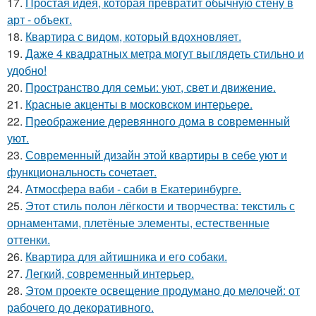
17.
Простая идея, которая превратит обычную стену в
арт - объект.
18.
Квартира с видом, который вдохновляет.
19.
Даже 4 квадратных метра могут выглядеть стильно и
удобно!
20.
Пространство для семьи: уют, свет и движение.
21.
Красные акценты в московском интерьере.
22.
Преображение деревянного дома в современный
уют.
23.
Современный дизайн этой квартиры в себе уют и
функциональность сочетает.
24.
Атмосфера ваби - саби в Екатеринбурге.
25.
Этот стиль полон лёгкости и творчества: текстиль с
орнаментами, плетёные элементы, естественные
оттенки.
26.
Квартира для айтишника и его собаки.
27.
Легкий, современный интерьер.
28.
Этом проекте освещение продумано до мелочей: от
рабочего до декоративного.