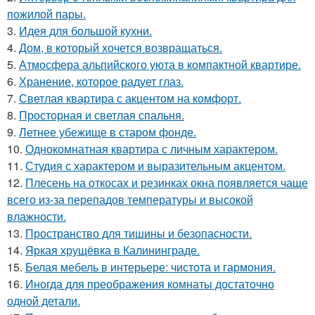
пожилой пары.
3.
Идея для большой кухни.
4.
Дом, в который хочется возвращаться.
5.
Атмосфера альпийского уюта в компактной квартире.
6.
Хранение, которое радует глаз.
7.
Светлая квартира с акцентом на комфорт.
8.
Просторная и светлая спальня.
9.
Летнее убежище в старом фонде.
10.
Однокомнатная квартира с личным характером.
11.
Студия с характером и выразительным акцентом.
12.
Плесень на откосах и резинках окна появляется чаще
всего из-за перепадов температуры и высокой
влажности.
13.
Пространство для тишины и безопасности.
14.
Яркая хрущёвка в Калининграде.
15.
Белая мебель в интерьере: чистота и гармония.
16.
Иногда для преображения комнаты достаточно
одной детали.