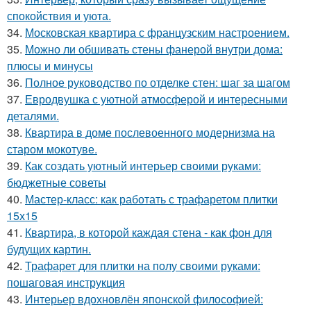
спокойствия и уюта.
34.
Московская квартира с французским настроением.
35.
Можно ли обшивать стены фанерой внутри дома:
плюсы и минусы
36.
Полное руководство по отделке стен: шаг за шагом
37.
Евродвушка с уютной атмосферой и интересными
деталями.
38.
Квартира в доме послевоенного модернизма на
старом мокотуве.
39.
Как создать уютный интерьер своими руками:
бюджетные советы
40.
Мастер-класс: как работать с трафаретом плитки
15х15
41.
Квартира, в которой каждая стена - как фон для
будущих картин.
42.
Трафарет для плитки на полу своими руками:
пошаговая инструкция
43.
Интерьер вдохновлён японской философией: