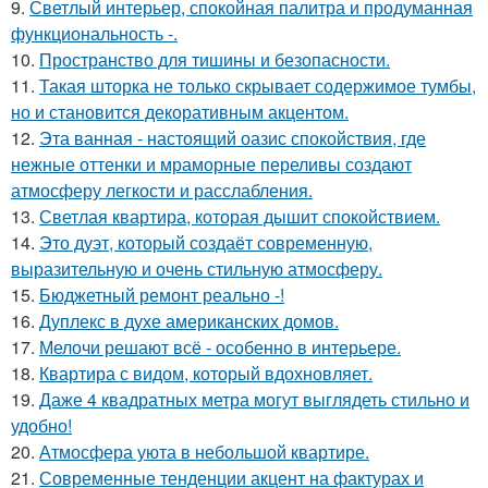
9.
Светлый интерьер, спокойная палитра и продуманная
функциональность -.
10.
Пространство для тишины и безопасности.
11.
Такая шторка не только скрывает содержимое тумбы,
но и становится декоративным акцентом.
12.
Эта ванная - настоящий оазис спокойствия, где
нежные оттенки и мраморные переливы создают
атмосферу легкости и расслабления.
13.
Светлая квартира, которая дышит спокойствием.
14.
Это дуэт, который создаёт современную,
выразительную и очень стильную атмосферу.
15.
Бюджетный ремонт реально -!
16.
Дуплекс в духе американских домов.
17.
Мелочи решают всё - особенно в интерьере.
18.
Квартира с видом, который вдохновляет.
19.
Даже 4 квадратных метра могут выглядеть стильно и
удобно!
20.
Атмосфера уюта в небольшой квартире.
21.
Современные тенденции акцент на фактурах и