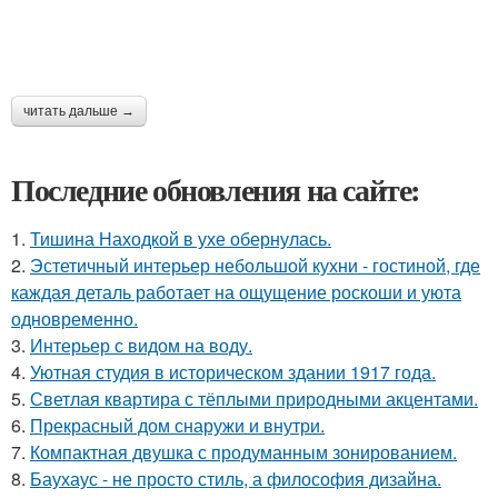
читать дальше →
Последние обновления на сайте:
1.
Тишина Находкой в ухе обернулась.
2.
Эстетичный интерьер небольшой кухни - гостиной, где
каждая деталь работает на ощущение роскоши и уюта
одновременно.
3.
Интерьер с видом на воду.
4.
Уютная студия в историческом здании 1917 года.
5.
Светлая квартира с тёплыми природными акцентами.
6.
Прекрасный дом снаружи и внутри.
7.
Компактная двушка с продуманным зонированием.
8.
Баухаус - не просто стиль, а философия дизайна.