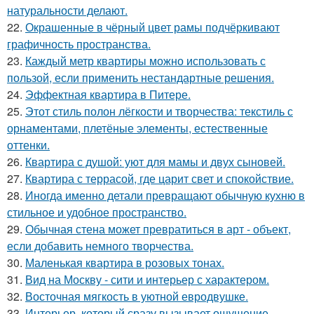
натуральности делают.
22.
Окрашенные в чёрный цвет рамы подчёркивают
графичность пространства.
23.
Каждый метр квартиры можно использовать с
пользой, если применить нестандартные решения.
24.
Эффектная квартира в Питере.
25.
Этот стиль полон лёгкости и творчества: текстиль с
орнаментами, плетёные элементы, естественные
оттенки.
26.
Квартира с душой: уют для мамы и двух сыновей.
27.
Квартира с террасой, где царит свет и спокойствие.
28.
Иногда именно детали превращают обычную кухню в
стильное и удобное пространство.
29.
Обычная стена может превратиться в арт - объект,
если добавить немного творчества.
30.
Маленькая квартира в розовых тонах.
31.
Вид на Москву - сити и интерьер с характером.
32.
Восточная мягкость в уютной евродвушке.
33.
Интерьер, который сразу вызывает ощущение