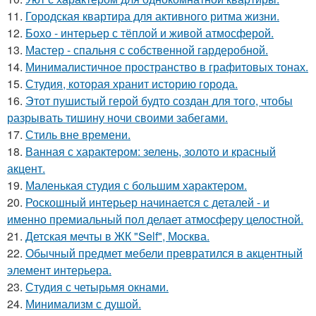
11.
Городская квартира для активного ритма жизни.
12.
Бохо - интерьер с тёплой и живой атмосферой.
13.
Мастер - спальня с собственной гардеробной.
14.
Минималистичное пространство в графитовых тонах.
15.
Студия, которая хранит историю города.
16.
Этот пушистый герой будто создан для того, чтобы
разрывать тишину ночи своими забегами.
17.
Стиль вне времени.
18.
Ванная с характером: зелень, золото и красный
акцент.
19.
Маленькая студия с большим характером.
20.
Роскошный интерьер начинается с деталей - и
именно премиальный пол делает атмосферу целостной.
21.
Детская мечты в ЖК "Self", Москва.
22.
Обычный предмет мебели превратился в акцентный
элемент интерьера.
23.
Студия с четырьмя окнами.
24.
Минимализм с душой.