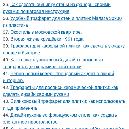
35.
Как сделать обшивку стены из фанеры своими
руками: пошаговая инструкция
36.
Удобный трафарет для стен и плитки: Малага 30х30
из пластика
37.
Экостиль в московской квартире.
38.
Вторая жизнь хрущёвки 1961 года.
39.
Трафарет для кафельной плитки: как сделать укладку
проще и быстрее
40.
Как создать уникальный дизайн с помощью
трафарета для керамической плитки
41.
Чёрно-белый ковер - трендовый акцент в любой
интерьер.
42.
Трафареты для росписи керамической плитки: как
сделать дизайн своими руками
43.
Силиконовый трафарет для плитки: как использовать
и где применять
44.
Дизайн кухонь во французском стиле: как создать
элегантное пространство
45.
Как сделать однокомнатную квартиру 40м стильной и