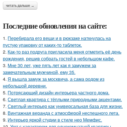
читать дальше →
Последние обновления на сайте:
1.
Перебирала его вещи и в рюкзаке наткнулась на
пустую упаковку от каких-то таблеток.
2.
Как-то раз подруга пригласила меня отметить её день
рождения, решив собрать гостей в небольшом кафе.
3.
Мне 30 лет, уже пять лет как я замужем за
замечательным мужчиной, ему 35.
4.
Я вышла замуж за москвича, а сама родом из
небольшой деревни.
5.
Потрясающий дизайн интерьера частного дома.
6.
Светлая квартира с тёплыми природными акцентами.
7.
Светлый интерьер как универсальная база для жизни.
8.
Винтажная веранда с атмосферой неспешного лета.
9.
Интерьер яркой студии в стиле нео Мемфис.
10.
Уют с характером для однокомнатной квартиры.