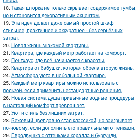
снова.
18.
Такая шторка не только скрывает содержимое тумбы,
но и становится декоративным акцентом.
19.
Эта идея делает даже самый простой шкаф
стильнее, практичнее и аккуратнее - без серьёзных
затрат.
20.
Новая жизнь знакомой квартиры.
21.
Квартира, где каждый метр работает на комфорт.
22.
Пентхаус, где всё начинается с красоты.
23.
Квартира от бабушки, которая обрела вторую жизнь.
24.
Атмосфера уюта в небольшой квартире.
25.
Каждый метр квартиры можно использовать с
пользой, если применить нестандартные решения.
26.
Новая система душа привычные водные процедуры
в настоящий комфорт превращает.
27.
Уют и стиль без лишних затрат.
28.
Бежевый цвет давно стал классикой, но заигрывает
по-новому, если дополнить его правильными оттенками.
29.
Евродвушка с оттенками коралла и бургунди.