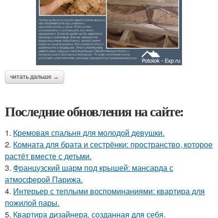
читать дальше →
Последние обновления на сайте:
1.
Кремовая спальня для молодой девушки.
2.
Комната для брата и сестрёнки: пространство, которое
растёт вместе с детьми.
3.
Французский шарм под крышей: мансарда с
атмосферой Парижа.
4.
Интерьер с теплыми воспоминаниями: квартира для
пожилой пары.
5.
Квартира дизайнера, созданная для себя.