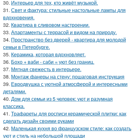
30.
Интерьер для тех, кто живёт музыкой.
31.
Свет и фактура: стильные настольные лампы для
вдохновения.
32.
Квартира в сливовом настроении.
33.
Апартаменты с террасой и видом на природу.
34.
Пространство без дверей - квартира для молодой
семьи в Петербурге.
35.
Керамика, которая вдохновляет.
36.
Бохо + ваби - саби = уют без границ.
37.
Мятная свежесть в интерьере.
38.
Монтаж фанеры на стену: пошаговая инструкция
39.
Евродвушка с уютной атмосферой и интересными
деталями.
40.
Дом для семьи из 5 человек: уют и разумная
классика.
41.
Трафареты для росписи керамической плитки: как
сделать дизайн своими руками
42.
Маленькая кухня во французском стиле: как создать
уют и стиль на небольшой площади