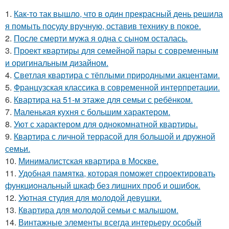
1.
Как-то так вышло, что в один прекрасный день решила
я помыть посуду вручную, оставив технику в покое.
2.
После смерти мужа я одна с сыном осталась.
3.
Проект квартиры для семейной пары с современным
и оригинальным дизайном.
4.
Светлая квартира с тёплыми природными акцентами.
5.
Французская классика в современной интерпретации.
6.
Квартира на 51-м этаже для семьи с ребёнком.
7.
Маленькая кухня с большим характером.
8.
Уют с характером для однокомнатной квартиры.
9.
Квартира с личной террасой для большой и дружной
семьи.
10.
Минималистская квартира в Москве.
11.
Удобная памятка, которая поможет спроектировать
функциональный шкаф без лишних проб и ошибок.
12.
Уютная студия для молодой девушки.
13.
Квартира для молодой семьи с малышом.
14.
Винтажные элементы всегда интерьеру особый