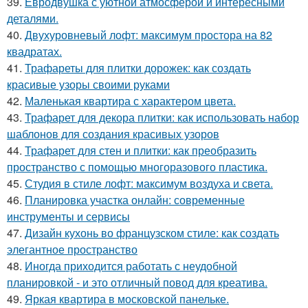
39.
Евродвушка с уютной атмосферой и интересными
деталями.
40.
Двухуровневый лофт: максимум простора на 82
квадратах.
41.
Трафареты для плитки дорожек: как создать
красивые узоры своими руками
42.
Маленькая квартира с характером цвета.
43.
Трафарет для декора плитки: как использовать набор
шаблонов для создания красивых узоров
44.
Трафарет для стен и плитки: как преобразить
пространство с помощью многоразового пластика.
45.
Студия в стиле лофт: максимум воздуха и света.
46.
Планировка участка онлайн: современные
инструменты и сервисы
47.
Дизайн кухонь во французском стиле: как создать
элегантное пространство
48.
Иногда приходится работать с неудобной
планировкой - и это отличный повод для креатива.
49.
Яркая квартира в московской панельке.