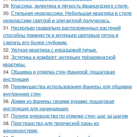
29.
Классика, эклектика и лёгкость французского стиля.
30.
Стильная неоклассика. Небольшая квартира в стиле
неоклассики светлой и элегантной получилась.
31.
Несколько правильно расположенных растений
способны привнести в интерьер цветовые пятна и
сделать его более глубоким.
32.
Уютная квартира с изразцовой печью.
33.
Эстетика и комфорт: интерьер трёхкомнатной
квартиры.
34.
Обшивка и отделка стен фанерой: пошаговая
инструкция
35.
Преимущества использования фанеры для обшивки
внутренних стен
36.
Домик из фанеры своими руками: пошаговая
инструкция для начинающих
37.
Полное руководство по отделке стен: шаг за шагом
38.
Пространство для творческой пары из
киноиндустрии.