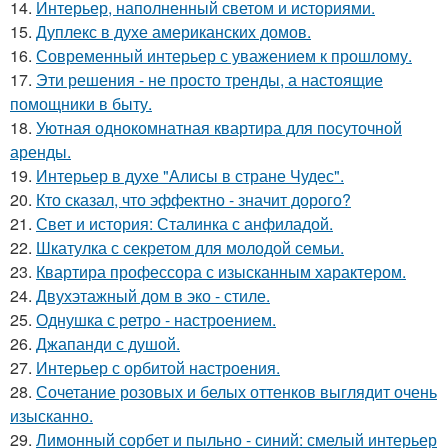
14.
Интерьер, наполненный светом и историями.
15.
Дуплекс в духе американских домов.
16.
Современный интерьер с уважением к прошлому.
17.
Эти решения - не просто тренды, а настоящие
помощники в быту.
18.
Уютная однокомнатная квартира для посуточной
аренды.
19.
Интерьер в духе "Алисы в стране Чудес".
20.
Кто сказал, что эффектно - значит дорого?
21.
Свет и история: Сталинка с анфиладой.
22.
Шкатулка с секретом для молодой семьи.
23.
Квартира профессора с изысканным характером.
24.
Двухэтажный дом в эко - стиле.
25.
Однушка с ретро - настроением.
26.
Джапанди с душой.
27.
Интерьер с орбитой настроения.
28.
Сочетание розовых и белых оттенков выглядит очень
изысканно.
29.
Лимонный сорбет и пыльно - синий: смелый интерьер