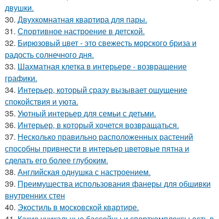
двушки.
30.
Двухкомнатная квартира для пары.
31.
Спортивное настроение в детской.
32.
Бирюзовый цвет - это свежесть морского бриза и
радость солнечного дня.
33.
Шахматная клетка в интерьере - возвращение
графики.
34.
Интерьер, который сразу вызывает ощущение
спокойствия и уюта.
35.
Уютный интерьер для семьи с детьми.
36.
Интерьер, в который хочется возвращаться.
37.
Несколько правильно расположенных растений
способны привнести в интерьер цветовые пятна и
сделать его более глубоким.
38.
Английская однушка с настроением.
39.
Преимущества использования фанеры для обшивки
внутренних стен
40.
Экостиль в московской квартире.
41.
Какие уникальные бассейны и спорткомплексы есть в