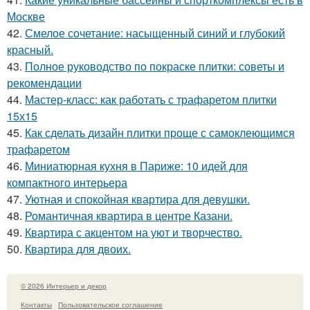
Москве
42.
Смелое сочетание: насыщенный синий и глубокий
красный.
43.
Полное руководство по покраске плитки: советы и
рекомендации
44.
Мастер-класс: как работать с трафаретом плитки
15х15
45.
Как сделать дизайн плитки проще с самоклеющимся
трафаретом
46.
Миниатюрная кухня в Париже: 10 идей для
компактного интерьера
47.
Уютная и спокойная квартира для девушки.
48.
Романтичная квартира в центре Казани.
49.
Квартира с акцентом на уют и творчество.
50.
Квартира для двоих.
© 2026 Интерьер и декор
Контакты
Пользовательское соглашение