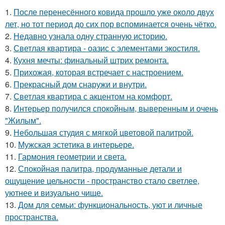
1.
После перенесённого ковида прошло уже около двух
лет, но тот период до сих пор вспоминается очень чётко.
2.
Недавно узнала одну странную историю.
3.
Светлая квартира - оазис с элементами экостиля.
4.
Кухня мечты: финальный штрих ремонта.
5.
Прихожая, которая встречает с настроением.
6.
Прекрасный дом снаружи и внутри.
7.
Светлая квартира с акцентом на комфорт.
8.
Интерьер получился спокойным, выверенным и очень
"Жилым".
9.
Небольшая студия с мягкой цветовой палитрой.
10.
Мужская эстетика в интерьере.
11.
Гармония геометрии и света.
12.
Спокойная палитра, продуманные детали и
ощущение цельности - пространство стало светлее,
уютнее и визуально чище.
13.
Дом для семьи: функциональность, уют и личные
пространства.