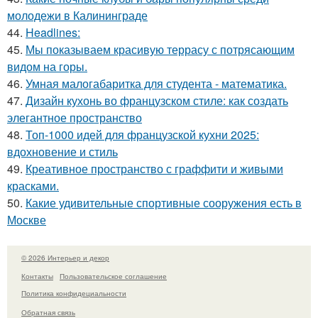
молодежи в Калининграде
44.
Headlines:
45.
Мы показываем красивую террасу с потрясающим
видом на горы.
46.
Умная малогабаритка для студента - математика.
47.
Дизайн кухонь во французском стиле: как создать
элегантное пространство
48.
Топ-1000 идей для французской кухни 2025:
вдохновение и стиль
49.
Креативное пространство с граффити и живыми
красками.
50.
Какие удивительные спортивные сооружения есть в
Москве
© 2026 Интерьер и декор
Контакты
Пользовательское соглашение
Политика конфидециальности
Обратная связь