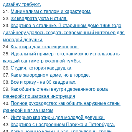
дизайну требуют.
31.
Минимализм с теплом и характером.
32.
22 квадрата уюта и стиля.
33.
Квартира в сталинке. В старинном доме 1956 года
дизайнеру удалось создать современный интерьер для
молодой девушки.
34.
Квартира для коллекционеров.
35.
Идеальный пример того, как можно использовать
каждый сантиметр кухонной тумбы.
36.
Студия, которая как двушка.
37.
Как в загородном доме, но в городе.
38.
Всё и сразу - на 33 квадратах.
39.
Как обшить стены внутри деревянного дома
фанерой: пошаговая инструкция
40.
Полное руководство: как обшить наружные стены
фанерой шаг за шагом
41.
Интерьер квартиры для молодой девушки.
42.
Квартира с настроением Парижа и Петербурга.
43.
Какие ночные клубы и бары популярны среди