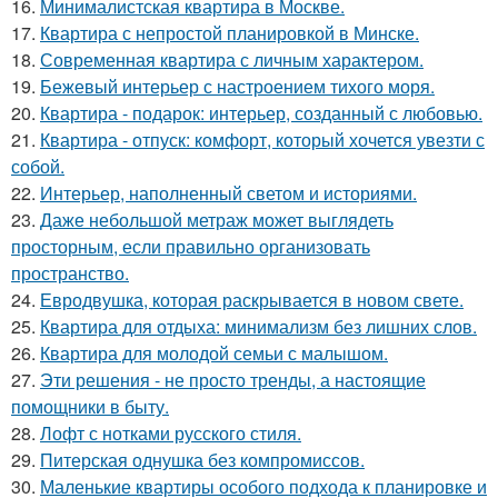
16.
Минималистская квартира в Москве.
17.
Квартира с непростой планировкой в Минске.
18.
Современная квартира с личным характером.
19.
Бежевый интерьер с настроением тихого моря.
20.
Квартира - подарок: интерьер, созданный с любовью.
21.
Квартира - отпуск: комфорт, который хочется увезти с
собой.
22.
Интерьер, наполненный светом и историями.
23.
Даже небольшой метраж может выглядеть
просторным, если правильно организовать
пространство.
24.
Евродвушка, которая раскрывается в новом свете.
25.
Квартира для отдыха: минимализм без лишних слов.
26.
Квартира для молодой семьи с малышом.
27.
Эти решения - не просто тренды, а настоящие
помощники в быту.
28.
Лофт с нотками русского стиля.
29.
Питерская однушка без компромиссов.
30.
Маленькие квартиры особого подхода к планировке и