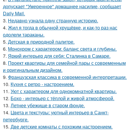
допускает "Умеренное" домашнее насилие, сообщает
Daily Mail.
3.
Недавно узнала одну странную историю.
4.
Жил я тогда в обычной хрущёвке, и как-то раз нас
одолели тараканы.
5.
Детская в природной палитре.
6.
Монохром с характером: баланс света и глубины.
7.
Яркий интерьер для себя: Сталинка в Самаре.
8.
Проект квартиры для семейной пары с современным
и оригинальным дизайном.
9.
Французская классика в современной интерпретации.
10.
Кухня с ретро - настроением.
11.
Уют с характером для однокомнатной квартиры.
12.
Бохо - интерьер с тёплой и живой атмосферой.
13.
Летнее убежище в старом фонде.
14.
Цвета и текстуры: уютный интерьер в Санкт-
петербурге.
15.
Две детские комнаты с похожим настроением.