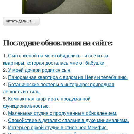
читать дальше →
Последние обновления на сайте:
1.
Сын с женой на меня обиделись - и всё из-за
квартиры, которая досталась мне от бабушки.
2.
У моей дочери родился сын.
3.
Панорамная квартира с видом на Неву и телебашню.
4.
Ботанические постеры в интерьере: природная
лёгкость и стиль.
5.
Компактная квартира с продуманной
функциональностью.
6.
Маленькая студия с продуманным обновлением.
7.
Спокойствие в деталях: спальня в духе минимализма.
8.
Интерьер яркой студии в стиле нео Мемфис.