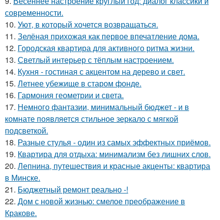
9.
Весеннее настроение круглый год: диалог классики и
современности.
10.
Уют, в который хочется возвращаться.
11.
Зелёная прихожая как первое впечатление дома.
12.
Городская квартира для активного ритма жизни.
13.
Светлый интерьер с тёплым настроением.
14.
Кухня - гостиная с акцентом на дерево и свет.
15.
Летнее убежище в старом фонде.
16.
Гармония геометрии и света.
17.
Немного фантазии, минимальный бюджет - и в
комнате появляется стильное зеркало с мягкой
подсветкой.
18.
Разные стулья - один из самых эффектных приёмов.
19.
Квартира для отдыха: минимализм без лишних слов.
20.
Лепнина, путешествия и красные акценты: квартира
в Минске.
21.
Бюджетный ремонт реально -!
22.
Дом с новой жизнью: смелое преображение в
Кракове.