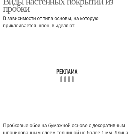
Виды настенных покрытий из
пробки
В зависимости от типа основы, на которую
Пробковая
приклеивается шпон, выделяют:
шумоизоляция
Пробковые обои на бумажной основе с декоративным
шпонированным слоем толщиной не более 1 мм. Длина