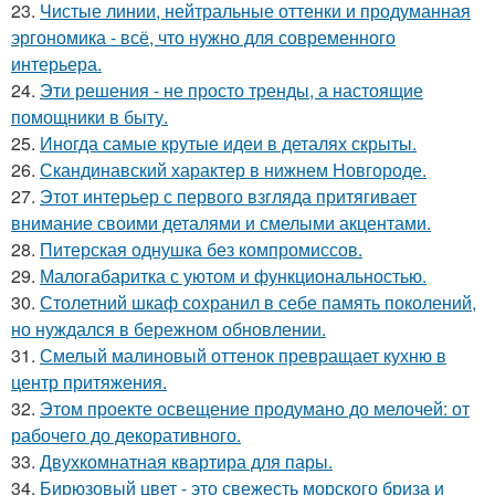
23.
Чистые линии, нейтральные оттенки и продуманная
эргономика - всё, что нужно для современного
интерьера.
24.
Эти решения - не просто тренды, а настоящие
помощники в быту.
25.
Иногда самые крутые идеи в деталях скрыты.
26.
Скандинавский характер в нижнем Новгороде.
27.
Этот интерьер с первого взгляда притягивает
внимание своими деталями и смелыми акцентами.
28.
Питерская однушка без компромиссов.
29.
Малогабаритка с уютом и функциональностью.
30.
Столетний шкаф сохранил в себе память поколений,
но нуждался в бережном обновлении.
31.
Смелый малиновый оттенок превращает кухню в
центр притяжения.
32.
Этом проекте освещение продумано до мелочей: от
рабочего до декоративного.
33.
Двухкомнатная квартира для пары.
34.
Бирюзовый цвет - это свежесть морского бриза и