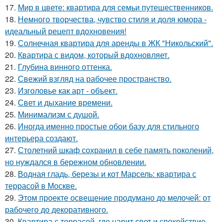
17.
Мир в цвете: квартира для семьи путешественников.
18.
Немного творчества, чувство стиля и доля юмора -
идеальный рецепт вдохновения!
19.
Солнечная квартира для аренды в ЖК "Никольский".
20.
Квартира с видом, который вдохновляет.
21.
Глубина винного оттенка.
22.
Свежий взгляд на рабочее пространство.
23.
Изголовье как арт - объект.
24.
Свет и дыхание времени.
25.
Минимализм с душой.
26.
Иногда именно простые обои базу для стильного
интерьера создают.
27.
Столетний шкаф сохранил в себе память поколений,
но нуждался в бережном обновлении.
28.
Водная гладь, березы и кот Марсель: квартира с
террасой в Москве.
29.
Этом проекте освещение продумано до мелочей: от
рабочего до декоративного.
30.
Квартира с террасой, где царит свет и спокойствие.