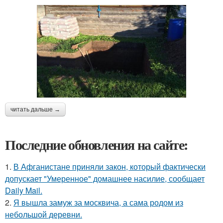
читать дальше →
Последние обновления на сайте:
1.
В Афганистане приняли закон, который фактически
допускает "Умеренное" домашнее насилие, сообщает
Daily Mail.
2.
Я вышла замуж за москвича, а сама родом из
небольшой деревни.