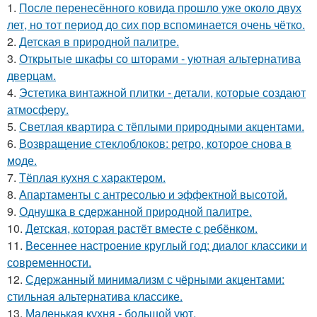
1.
После перенесённого ковида прошло уже около двух
лет, но тот период до сих пор вспоминается очень чётко.
2.
Детская в природной палитре.
3.
Открытые шкафы со шторами - уютная альтернатива
дверцам.
4.
Эстетика винтажной плитки - детали, которые создают
атмосферу.
5.
Светлая квартира с тёплыми природными акцентами.
6.
Возвращение стеклоблоков: ретро, которое снова в
моде.
7.
Тёплая кухня с характером.
8.
Апартаменты с антресолью и эффектной высотой.
9.
Однушка в сдержанной природной палитре.
10.
Детская, которая растёт вместе с ребёнком.
11.
Весеннее настроение круглый год: диалог классики и
современности.
12.
Сдержанный минимализм с чёрными акцентами:
стильная альтернатива классике.
13.
Маленькая кухня - большой уют.