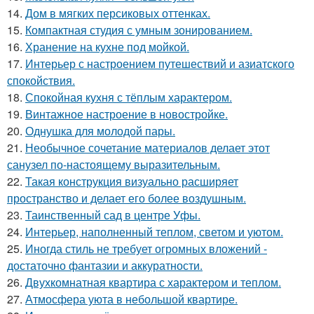
14.
Дом в мягких персиковых оттенках.
15.
Компактная студия с умным зонированием.
16.
Хранение на кухне под мойкой.
17.
Интерьер с настроением путешествий и азиатского
спокойствия.
18.
Спокойная кухня с тёплым характером.
19.
Винтажное настроение в новостройке.
20.
Однушка для молодой пары.
21.
Необычное сочетание материалов делает этот
санузел по-настоящему выразительным.
22.
Такая конструкция визуально расширяет
пространство и делает его более воздушным.
23.
Таинственный сад в центре Уфы.
24.
Интерьер, наполненный теплом, светом и уютом.
25.
Иногда стиль не требует огромных вложений -
достаточно фантазии и аккуратности.
26.
Двухкомнатная квартира с характером и теплом.
27.
Атмосфера уюта в небольшой квартире.