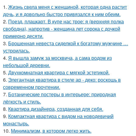
1.
Жизнь свела меня с женщиной, которая одна растит
дочь, и я довольно быстро привязался к ним обеим.
2.
Поезд, плацкарт. В купе нас трое: я (верхняя полка
свободна), напротив - женщина лет сорока с дочкой
примерно десяти.
3.
Брошенная невеста сиделкой к богатому мужчине …
устроилась.
4.
Я вышла замуж за москвича, а сама родом из
небольшой деревни.
5.
Двухкомнатная квартира с мягкой эстетикой.
6.
Элегантная квартира в стиле ар - деко: роскошь в
современном прочтении.
7.
Ботанические постеры в интерьере: природная
лёгкость и стиль.
8.
Квартира дизайнера, созданная для себя.
9.
Компактная квартира с видом на новодевичий
монастырь.
10.
Минимализм, в котором легко жить.