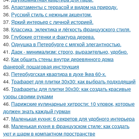
35.
Апартаменты с террасой и видом на природу.
36.
Русский стиль с нежным акцентом.
37.
Яркий интерьер с личной историей.
38.
Классика, эклектика и лёгкость французского стиля.
39.
Глубокие оттенки и фактура дерева.
40.
Однушка в Петербурге с мягкой элегантностью.
41.
Дарк - минимализм: строго, выразительно, удобно.
42.
Как обшить стены внутри деревянного дома
фанерой: пошаговая инструкция
43.
Петербургская квартира в духе Ikea 60-х.
44.
Трафарет для плитки 30х30: как выбрать подходящий
45.
Трафареты для плитки 30х30: как создать красивые
узоры своими руками
46.
Парижские кулинарные хитрости: 10 уловок, которые
должен знать каждый гурман
47.
Маленькая кухня: 6 секретов для удобного интерьера
48.
Маленькая кухня в французском стиле: как создать
уют и шарм в компактном пространстве