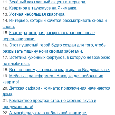
11.
Зелёный как главный акцент интерьера.
12.
Квартира в таунхаусе на Якиманке.
13.
Уютная небольшая квартира.
14.
Интерьер, который хочется рассматривать снова и
снова.
15.
Квартира, которая раскрылась заново после
перепланировки.
16.
Этот пушистый герой будто создан для того, чтобы
разрывать тишину ночи своими забегами.
17.
Эстетика кухонных фартуков, в которую невозможно
не влюбиться.
18.
Все по-новому: стильная квартира во Владикавказе.
19.
Мебель - трансформер - Находка для небольших
квартир!
20.
Детская сафари - комната: приключения начинаются
дома.
21.
Компактное пространство, но сколько вкуса и
продуманности!
22.
Атмосфера уюта в небольшой квартире.