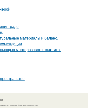
анерой
лининграде
н.
туральные материалы и баланс.
рекомендации
 помощью многоразового пластика.
 пространстве
язь
решено при указании обратной гиперссылки.