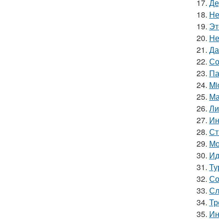
17.
Де
18.
Не
19.
Эт
20.
Не
21.
Да
22.
Со
23.
Па
24.
Mi
25.
Ма
26.
Ли
27.
Ин
28.
Ст
29.
Мо
30.
Ид
31.
Ту
32.
Со
33.
Сл
34.
Тр
35.
Ин