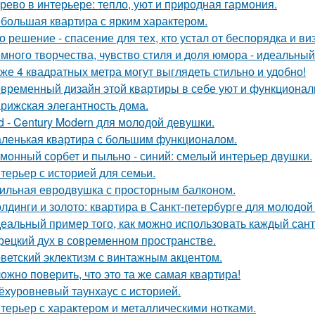
рево в интерьере: тепло, уют и природная гармония.
большая квартира с ярким характером.
о решение - спасение для тех, кто устал от беспорядка и в
много творчества, чувство стиля и доля юмора - идеальны
же 4 квадратных метра могут выглядеть стильно и удобно!
временный дизайн этой квартиры в себе уют и функциональ
рижская элегантность дома.
d - Century Modern для молодой девушки.
ленькая квартира с большим функционалом.
монный сорбет и пыльно - синий: смелый интерьер двушки.
терьер с историей для семьи.
ильная евродвушка с просторным балконом.
лдинги и золото: квартира в Санкт-петербурге для молодой
еальный пример того, как можно использовать каждый сант
рецкий дух в современном пространстве.
ветский эклектизм с винтажным акцентом.
ожно поверить, что это та же самая квартира!
ёхуровневый таунхаус с историей.
терьер с характером и металлическими нотками.