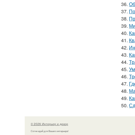
36.
Об
37.
По
38.
Пр
39.
Ми
40.
Ка
41.
Кв
42.
Ин
43.
Ка
44.
Тр
45.
Ум
46.
Тр
47.
Гд
48.
Ма
49.
Ка
50.
Сд
© 2026 Интерьер и декор
Сотни идей для Вашего интерьера!