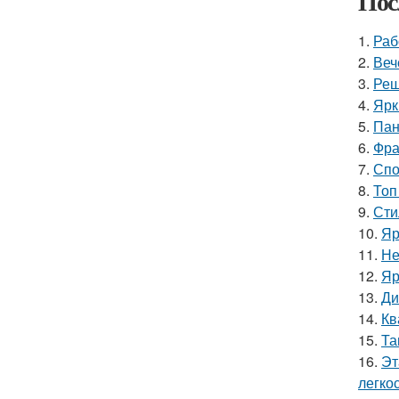
Пос
1.
Раб
2.
Веч
3.
Реш
4.
Ярк
5.
Пан
6.
Фра
7.
Спо
8.
Топ
9.
Сти
10.
Яр
11.
Не
12.
Яр
13.
Ди
14.
Кв
15.
Та
16.
Эт
легко