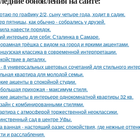
ледние обновления на сайте:
отаю по графику 2/2, сыну четыре года, ходит в садик.
ер пятницы, как обычно - собрались у друзей.
ила навести порядок.
ий интерьер для себя: Сталинка в Самаре.
орамная трёшка с видом на город и яркими акцентами.
нцузская классика в современной интерпретации.
койствие в деталях.
 - 8 универсальных цветовых сочетаний для стильного инте
льная квартира для молодой семьи.
кие акценты в спокойной студии.
большая прихожая - максимум стиля.
кие акценты в интерьере однокомнатной квартиры 32 кв.
зайн с комбинированными стилями.
артира с атмосферой торжественной неоклассики.
инственный сад в центре Уфы.
а ванная - настоящий оазис спокойствия, где нежные отт
сти и расслабления.