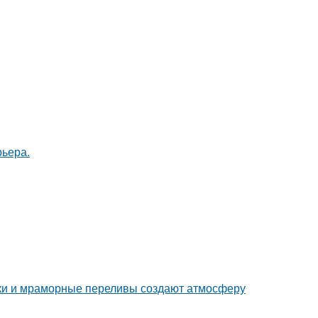
рьера.
енки и мраморные переливы создают атмосферу