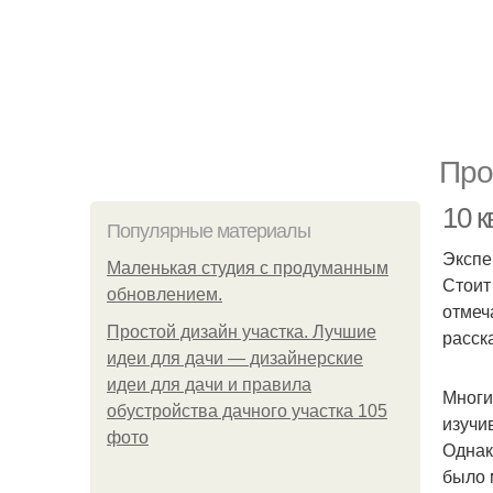
Про
10 
Популярные материалы
Экспе
Маленькая студия с продуманным
Стоит
обновлением.
отмеч
Простой дизайн участка. Лучшие
расск
идеи для дачи — дизайнерские
идеи для дачи и правила
Многи
обустройства дачного участка 105
изучи
фото
Однак
было 