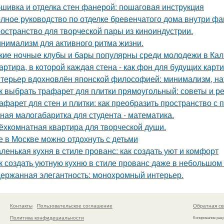
шивка и отделка стен фанерой: пошаговая инструкция
лное руководство по отделке бревенчатого дома внутри ф
остранство для творческой пары из киноиндустрии.
нимализм для активного ритма жизни.
кие ночные клубы и бары популярны среди молодежи в Ка
артира, в которой каждая стена - как фон для будущих карти
терьер вдохновлён японской философией: минимализм, на
к выбрать трафарет для плитки прямоугольный: советы и 
афарет для стен и плитки: как преобразить пространство с
ная малогабаритка для студента - математика.
ёхкомнатная квартира для творческой души.
е в Москве можно отдохнуть с детьми
ленькая кухня в стиле прованс: как создать уют и комфорт
к создать уютную кухню в стиле прованс даже в небольшом
ержанная элегантность: монохромный интерьер.
Контакты
Пользовательское соглашение
Обратная св
Политика конфидециальности
Копирование раз