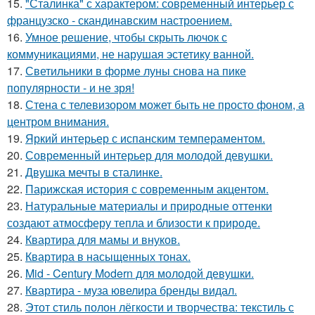
15.
"Сталинка" с характером: современный интерьер с
французско - скандинавским настроением.
16.
Умное решение, чтобы скрыть лючок с
коммуникациями, не нарушая эстетику ванной.
17.
Светильники в форме луны снова на пике
популярности - и не зря!
18.
Стена с телевизором может быть не просто фоном, а
центром внимания.
19.
Яркий интерьер с испанским темпераментом.
20.
Современный интерьер для молодой девушки.
21.
Двушка мечты в сталинке.
22.
Парижская история с современным акцентом.
23.
Натуральные материалы и природные оттенки
создают атмосферу тепла и близости к природе.
24.
Квартира для мамы и внуков.
25.
Квартира в насыщенных тонах.
26.
Mid - Century Modern для молодой девушки.
27.
Квартира - муза ювелира бренды видал.
28.
Этот стиль полон лёгкости и творчества: текстиль с