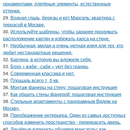
орнаментами, плетёные элементы, естественные
оттенки.
29.
Водная гладь, березы и кот Марсель: квартира с
террасой в Москве.
30.
Используйте шаблоны, чтобы заранее продумать
расположение картин и избежать хаоса на стене.
31.
Необычная, милая и очень уютная идея для тех, кто
любит нестандартные решения.
32.
Картина, в которую вы вложили себя.
33.
Бохо + ваби - саби = уют без границ.
34.
Современная классика и уют.
35.
Площадь всего 1, 5 кв.
36.
Монтаж фанеры на стену: пошаговая инструкция
37.
Как обшить стены фанерой: пошаговая инструкция
38.
Стильные апартаменты с панорамным Видом на
Москву.
39.
Преображение интерьера. Один из самых доступных
способов изменить пространство - перекрасить дверь.
40.
Дешёвые варианты обшивки мансарды: как