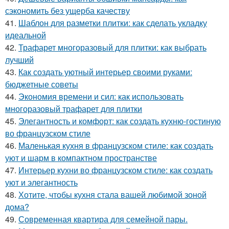
сэкономить без ущерба качеству
41.
Шаблон для разметки плитки: как сделать укладку
идеальной
42.
Трафарет многоразовый для плитки: как выбрать
лучший
43.
Как создать уютный интерьер своими руками:
бюджетные советы
44.
Экономия времени и сил: как использовать
многоразовый трафарет для плитки
45.
Элегантность и комфорт: как создать кухню-гостиную
во французском стиле
46.
Маленькая кухня в французском стиле: как создать
уют и шарм в компактном пространстве
47.
Интерьер кухни во французском стиле: как создать
уют и элегантность
48.
Хотите, чтобы кухня стала вашей любимой зоной
дома?
49.
Современная квартира для семейной пары.