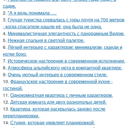
садик.
2.
"А я ведь понимала ….
3.
Глухая туристка сорвалась с горы почти на 700 метров
- когда спасатели нашли её, она была не одна.
4.
Минималистичная элегантность с панорамным Видом.
5.
Нежная спальня в светлой палитре.
6.
Лёгкий интерьер с характером: минимализм, сканди и
нотки бохо.
7.
Историческое настроение в современном исполнении.
8.
Атмосфера альпийского уюта в компактной квартире.
9.
Очень уютный интерьер в современном стиле.
10.
Французское настроение в современной кухне -
гостиной.
11.
Однокомнатная квартира с личным характером.
12.
Детская комната для двух разнополых детей.
13.
Квартира, которая раскрылась заново после
перепланировки.
14.
Студия, которая удивляет планировкой.