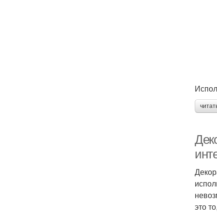
Испол
читат
Дек
инт
Декор
испол
невоз
это т