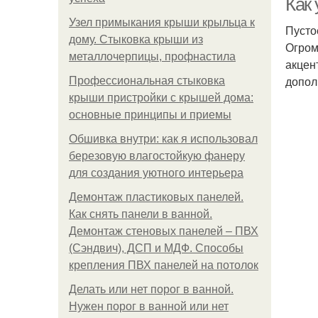
Как 
Узел примыкания крыши крыльца к
Пусто
дому. Стыковка крыши из
Огром
металлочерпицы, профнастила
акцен
допол
Профессиональная стыковка
крыши пристройки с крышей дома:
основные принципы и приемы
Обшивка внутри: как я использовал
березовую влагостойкую фанеру
для создания уютного интерьера
Демонтаж пластиковых панелей.
Как снять панели в ванной.
Демонтаж стеновых панелей – ПВХ
(Сэндвич), ДСП и МДФ. Способы
крепления ПВХ панелей на потолок
Делать или нет порог в ванной.
Нужен порог в ванной или нет