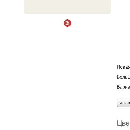
Новая
Больш
Вариа
читат
Цве