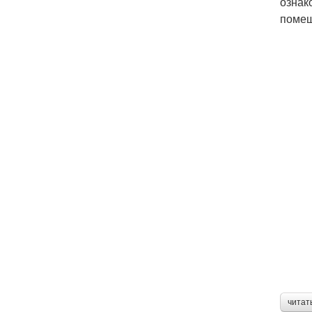
ознак
помещ
читат