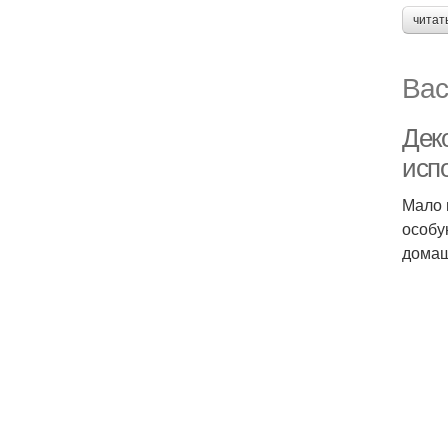
читат
Вас
Дек
исп
Мало 
особу
домаш