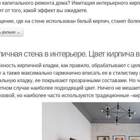
е капитального ремонта дома? Имитация интерьерного кирп
ит от того, какой эффект вы ожидаете.
ение, где на стене использован белый кирпич, станет боле
ь дальше →
пичная стена в интерьере. Цвет кирпича 
хность кирпичной кладки, как правило, обрабатывают с цел
у а также максимально гармонично вписать ее в стилистик
альную кладку, ее покрывают прозрачными составами. Но 
етном случае наиболее подходящий цвет. Ничего не мешает
озовой, но наиболее часто используются традиционные «ки