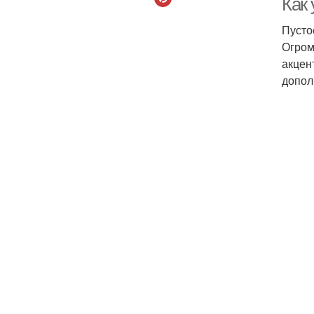
Как 
Пусто
Огром
акцен
допол