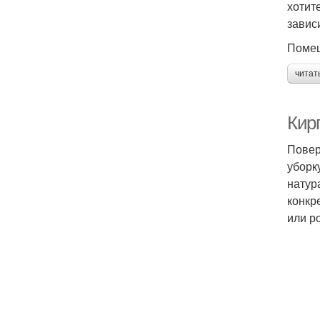
хотит
завис
Помещ
читат
Кир
Повер
уборк
натур
конкр
или р