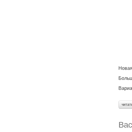
Новая
Больш
Вариа
читат
Вас