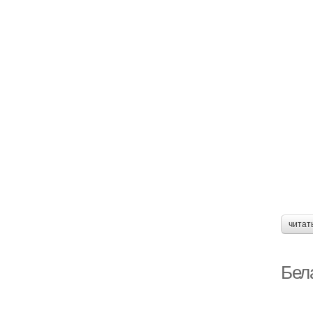
читат
Бела