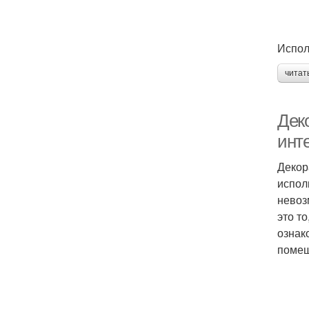
Испол
читат
Дек
инт
Декор
испол
невоз
это т
ознак
помещ