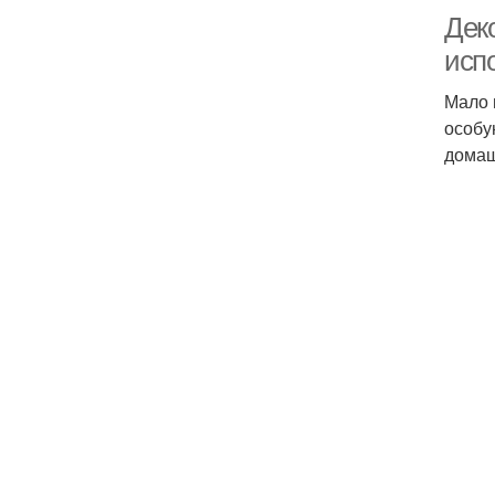
Дек
исп
Мало 
особу
домаш