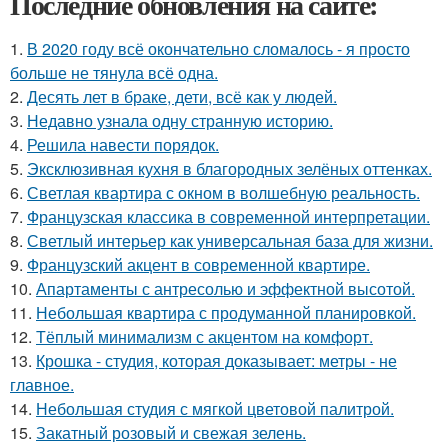
Последние обновления на сайте:
1.
В 2020 году всё окончательно сломалось - я просто
больше не тянула всё одна.
2.
Десять лет в браке, дети, всё как у людей.
3.
Недавно узнала одну странную историю.
4.
Решила навести порядок.
5.
Эксклюзивная кухня в благородных зелёных оттенках.
6.
Светлая квартира с окном в волшебную реальность.
7.
Французская классика в современной интерпретации.
8.
Светлый интерьер как универсальная база для жизни.
9.
Французский акцент в современной квартире.
10.
Апартаменты с антресолью и эффектной высотой.
11.
Небольшая квартира с продуманной планировкой.
12.
Тёплый минимализм с акцентом на комфорт.
13.
Крошка - студия, которая доказывает: метры - не
главное.
14.
Небольшая студия с мягкой цветовой палитрой.
15.
Закатный розовый и свежая зелень.