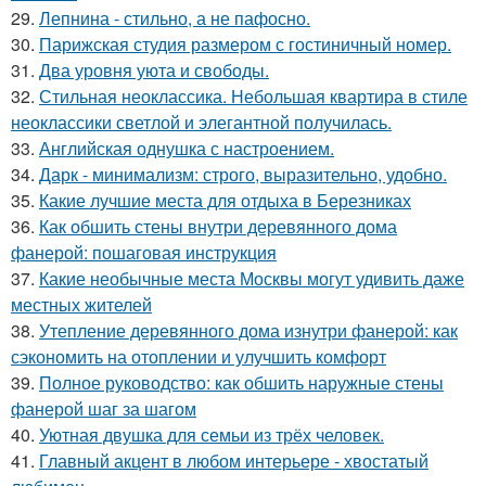
29.
Лепнина - стильно, а не пафосно.
30.
Парижская студия размером с гостиничный номер.
31.
Два уровня уюта и свободы.
32.
Стильная неоклассика. Небольшая квартира в стиле
неоклассики светлой и элегантной получилась.
33.
Английская однушка с настроением.
34.
Дарк - минимализм: строго, выразительно, удобно.
35.
Какие лучшие места для отдыха в Березниках
36.
Как обшить стены внутри деревянного дома
фанерой: пошаговая инструкция
37.
Какие необычные места Москвы могут удивить даже
местных жителей
38.
Утепление деревянного дома изнутри фанерой: как
сэкономить на отоплении и улучшить комфорт
39.
Полное руководство: как обшить наружные стены
фанерой шаг за шагом
40.
Уютная двушка для семьи из трёх человек.
41.
Главный акцент в любом интерьере - хвостатый