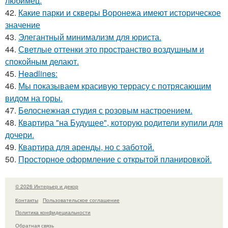
любимец.
42.
Какие парки и скверы Воронежа имеют историческое
значение
43.
Элегантный минимализм для юриста.
44.
Светлые оттенки это пространство воздушным и
спокойным делают.
45.
Headlines:
46.
Мы показываем красивую террасу с потрясающим
видом на горы.
47.
Белоснежная студия с розовым настроением.
48.
Квартира "на Будущее", которую родители купили для
дочери.
49.
Квартира для аренды, но с заботой.
50.
Просторное оформление с открытой планировкой.
© 2026 Интерьер и декор
Контакты
Пользовательское соглашение
Политика конфидециальности
Обратная связь