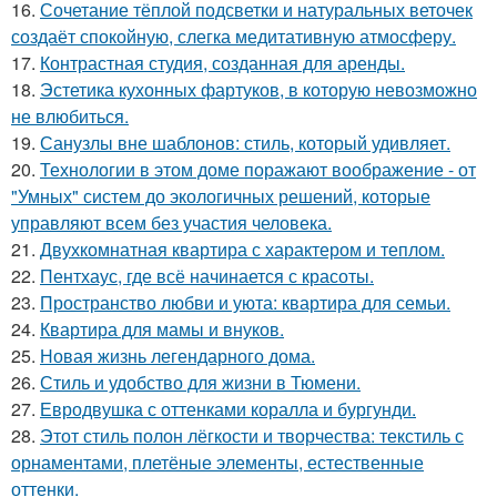
16.
Сочетание тёплой подсветки и натуральных веточек
создаёт спокойную, слегка медитативную атмосферу.
17.
Контрастная студия, созданная для аренды.
18.
Эстетика кухонных фартуков, в которую невозможно
не влюбиться.
19.
Санузлы вне шаблонов: стиль, который удивляет.
20.
Технологии в этом доме поражают воображение - от
"Умных" систем до экологичных решений, которые
управляют всем без участия человека.
21.
Двухкомнатная квартира с характером и теплом.
22.
Пентхаус, где всё начинается с красоты.
23.
Пространство любви и уюта: квартира для семьи.
24.
Квартира для мамы и внуков.
25.
Новая жизнь легендарного дома.
26.
Стиль и удобство для жизни в Тюмени.
27.
Евродвушка с оттенками коралла и бургунди.
28.
Этот стиль полон лёгкости и творчества: текстиль с
орнаментами, плетёные элементы, естественные
оттенки.