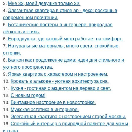
3.
Мне 32, моей девушке только 22.
4.
Элегантная квартира в стиле ар - деко: роскошь в
современном прочтении.
5.
Ботанические постеры в интерьере: природная
лёгкость и стиль.
6.
Евродвушка, где каждый метр работает на комфорт.
7.
Натуральные материалы, много света, спокойные
оттенки.
8.
Балкон как продолжение дома: идеи для стильного и
уютного пространства.
9.
Яркая квартира с характером и настроением.
10.
Кровать в алькове - уютная архитектура сна.
11.
Кухня - гостиная с акцентом на дерево и свет.
12.
С новым годом!
13.
Винтажное настроение в новостройке.
14.
Мужская эстетика в интерьере.
15.
Элегантная квартира с настроением старой москвы.
16.
Спокойный интерьер в природной палитре для мамы
и сына.