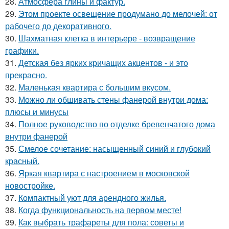
28.
Атмосфера глины и фактур.
29.
Этом проекте освещение продумано до мелочей: от
рабочего до декоративного.
30.
Шахматная клетка в интерьере - возвращение
графики.
31.
Детская без ярких кричащих акцентов - и это
прекрасно.
32.
Маленькая квартира с большим вкусом.
33.
Можно ли обшивать стены фанерой внутри дома:
плюсы и минусы
34.
Полное руководство по отделке бревенчатого дома
внутри фанерой
35.
Смелое сочетание: насыщенный синий и глубокий
красный.
36.
Яркая квартира с настроением в московской
новостройке.
37.
Компактный уют для арендного жилья.
38.
Когда функциональность на первом месте!
39.
Как выбрать трафареты для пола: советы и