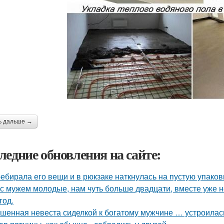
ь дальше →
ледние обновления на сайте:
ебирала его вещи и в рюкзаке наткнулась на пустую упаковку
с мужем молодые, нам чуть больше двадцати, вместе уже не
год.
шенная невеста сиделкой к богатому мужчине … устроилас