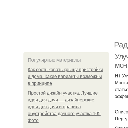
Рад
Улу
Популярные материалы
мон
Как состыковать крышу пристройки
H1 Ул
и дома. Какие варианты возможны
Монта
в принципе
стать
Простой дизайн участка. Лучшие
эффек
идеи для дачи — дизайнерские
идеи для дачи и правила
Списо
обустройства дачного участка 105
Перед
фото