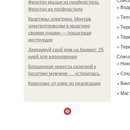
Списо
Фронтон крыши из профнастила.
+ Вод
Фронтон из профнастила
+ Теп
Квартиры электрика. Монтаж
электропроводки в квартире
+ Тер
своими руками — пошаговая
+ Тер
инструкция
+ Тер
Декорируй свой дом на бюджет: 25
Списо
идей для вдохновения
+ Нож
Брошенная невеста сиделкой к
+ Сое
богатому мужчине … устроилась.
+ Вин
Ковролин: от идеи до реализации
+ Мас