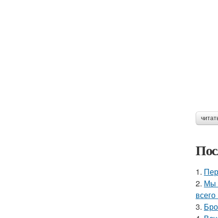
читат
Пос
1.
Пер
2.
Мы 
всего 
3.
Бро