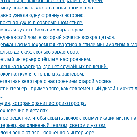
ер пятницы, как обычно - собрались у друзей.
 могу поверить, что это снова произошло.
авно узнала одну странную историю.
пактная кухня в современном стиле.
енькая кухня с большим характером.
ндинавский дом, в который хочется возвращаться.
ержанная монохромная квартира в стиле минимализм в Мо
олько детских, сколько характеров.
етлый интерьер с тёплым настроением.
ленькая квартира, где нет случайных решений.
окойная кухня с тёплым характером.
егантная квартира с настроением старой москвы.
от интерьер - пример того, как современный дизайн может д
а.
удия, которая хранит историю города.
охновение в деталях.
ное решение, чтобы скрыть лючок с коммуникациями, не на
терьер, наполненный теплом, светом и уютом.
лочи решают всё - особенно в интерьере.