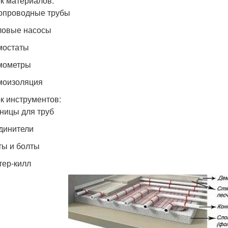
к материалов:
опроводные трубы
ловые насосы
мостаты
мометры
моизоляция
к инструментов:
ницы для труб
динители
ты и болты
тер-килл