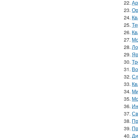
22.
Ар
23.
Ор
24.
Кв
25.
Те
26.
Кв
27.
Мо
28.
Ло
29.
Яр
30.
Тр
31.
Во
32.
Сл
33.
Кв
34.
Ми
35.
Мо
36.
Ин
37.
Св
38.
Пр
39.
Пр
40.
Ди