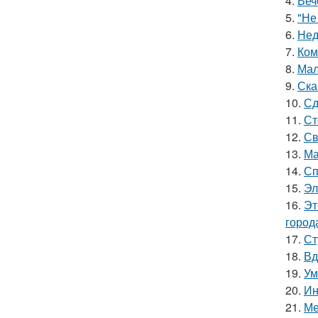
4.
Веч
5.
"Не
6.
Нед
7.
Ком
8.
Мал
9.
Ска
10.
Сд
11.
Ст
12.
Св
13.
Ма
14.
Сп
15.
Эл
16.
Эт
город
17.
Ст
18.
Вд
19.
Ум
20.
Ин
21.
Ме