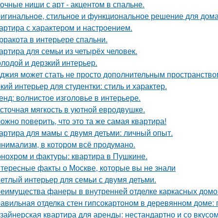
очные ниши с арт - акцентом в спальне.
игинальное, стильное и функциональное решение для дома
артира с характером и настроением.
рракота в интерьере спальни.
артира для семьи из четырёх человек.
лодой и дерзкий интерьер.
джия может стать не просто дополнительным пространство
кий интерьер для студентки: стиль и характер.
енд: волнистое изголовье в интерьере.
сточная мягкость в уютной евродвушке.
ожно поверить, что это та же самая квартира!
артира для мамы с двумя детьми: личный опыт.
нимализм, в котором всё продумано.
нохром и фактуры: квартира в Пушкине.
тересные факты о Москве, которые вы не знали
етлый интерьер для семьи с двумя детьми.
еимущества фанеры в внутренней отделке каркасных домо
авильная отделка стен гипсокартоном в деревянном доме:
зайнерская квартира для аренды: нестандартно и со вкусом