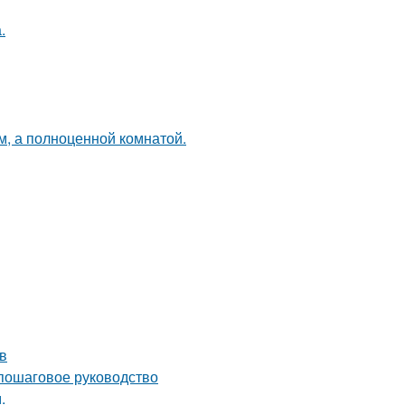
.
м, а полноценной комнатой.
в
 пошаговое руководство
.