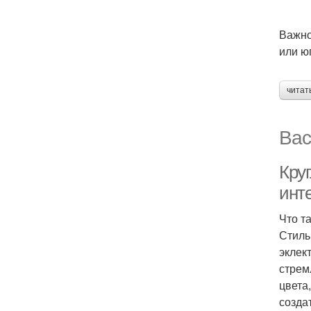
Важно
или ю
читат
Вас
Круг
инт
Что т
Стиль
эклек
стрем
цвета
созда