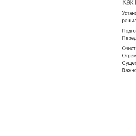
Как
Устан
решил
Подго
Перед
Очист
Отрем
Сущес
Важно