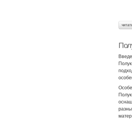
читат
Пол
Введ
Полук
подхо
особе
Особе
Полук
оснащ
разны
матер