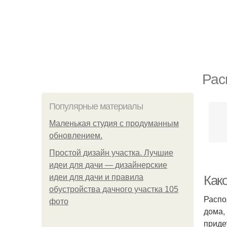
Рас
Популярные материалы
Маленькая студия с продуманным
обновлением.
Простой дизайн участка. Лучшие
идеи для дачи — дизайнерские
идеи для дачи и правила
Как
обустройства дачного участка 105
Распо
фото
дома,
приде