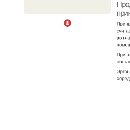
Про
при
Принц
счита
во гл
помещ
При п
обста
Эргон
опред