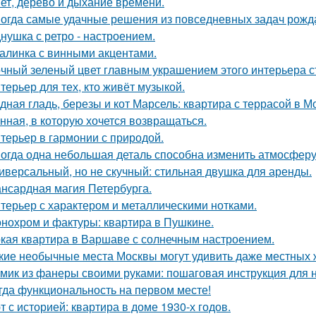
ет, дерево и дыхание времени.
огда самые удачные решения из повседневных задач рожд
нушка с ретро - настроением.
алинка с винными акцентами.
чный зеленый цвет главным украшением этого интерьера с
терьер для тех, кто живёт музыкой.
дная гладь, березы и кот Марсель: квартира с террасой в М
нная, в которую хочется возвращаться.
терьер в гармонии с природой.
огда одна небольшая деталь способна изменить атмосферу
иверсальный, но не скучный: стильная двушка для аренды.
нсардная магия Петербурга.
терьер с характером и металлическими нотками.
нохром и фактуры: квартира в Пушкине.
кая квартира в Варшаве с солнечным настроением.
кие необычные места Москвы могут удивить даже местных 
мик из фанеры своими руками: пошаговая инструкция для
гда функциональность на первом месте!
т с историей: квартира в доме 1930-х годов.