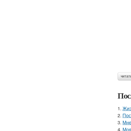
читат
Пос
1.
Жиз
2.
Пос
3.
Мне
4.
Моя