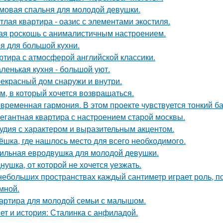
мовая спальня для молодой девушки.
тлая квартира - оазис с элементами экостиля.
ая роскошь с анималистичным настроением.
я для большой кухни.
ртира с атмосферой английской классики.
ленькая кухня - большой уют.
екрасный дом снаружи и внутри.
м, в который хочется возвращаться.
временная гармония. В этом проекте чувствуется тонкий б
егантная квартира с настроением старой москвы.
удия с характером и выразительным акцентом.
ёшка, где нашлось место для всего необходимого.
ильная евродвушка для молодой девушки.
нушка, от которой не хочется уезжать.
небольших пространствах каждый сантиметр играет роль, п
умной.
артира для молодой семьи с малышом.
ет и история: Сталинка с анфиладой.