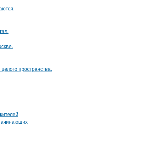
аются.
тал.
оскве.
 целого пространства.
жителей
 начинающих