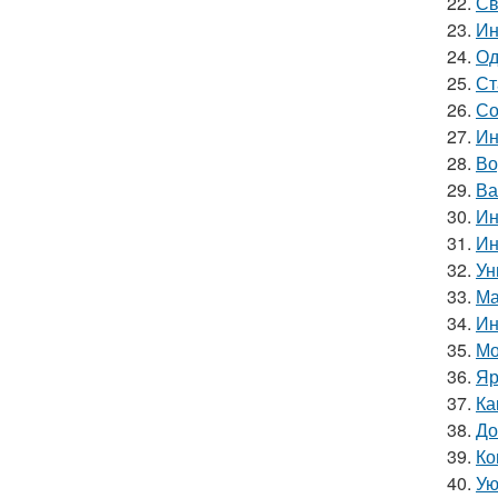
22.
Св
23.
Ин
24.
Од
25.
Ст
26.
Со
27.
Ин
28.
Во
29.
Ва
30.
Ин
31.
Ин
32.
Ун
33.
Ма
34.
Ин
35.
Мо
36.
Яр
37.
Ка
38.
До
39.
Ко
40.
Ую