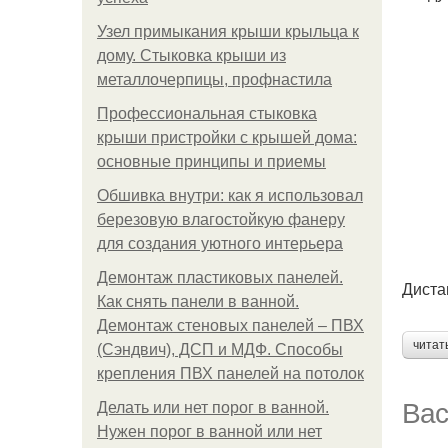
Узел примыкания крыши крыльца к
дому. Стыковка крыши из
металлочерпицы, профнастила
Профессиональная стыковка
крыши пристройки с крышей дома:
основные принципы и приемы
Обшивка внутри: как я использовал
березовую влагостойкую фанеру
для создания уютного интерьера
Демонтаж пластиковых панелей.
Диста
Как снять панели в ванной.
Демонтаж стеновых панелей – ПВХ
читат
(Сэндвич), ДСП и МДФ. Способы
крепления ПВХ панелей на потолок
Вас
Делать или нет порог в ванной.
Нужен порог в ванной или нет