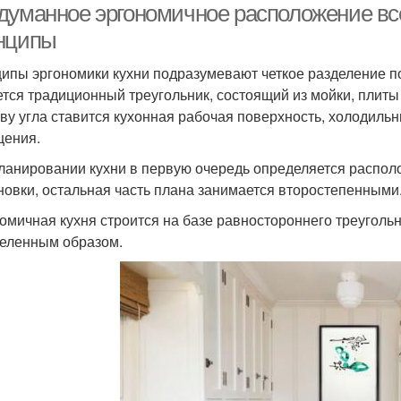
думанное эргономичное расположение вс
нципы
ипы эргономики кухни подразумевают четкое разделение п
ется традиционный треугольник, состоящий из мойки, плиты
аву угла ставится кухонная рабочая поверхность, холодиль
ения.
ланировании кухни в первую очередь определяется распо
новки, остальная часть плана занимается второстепенными
омичная кухня строится на базе равностороннего треугольн
еленным образом.