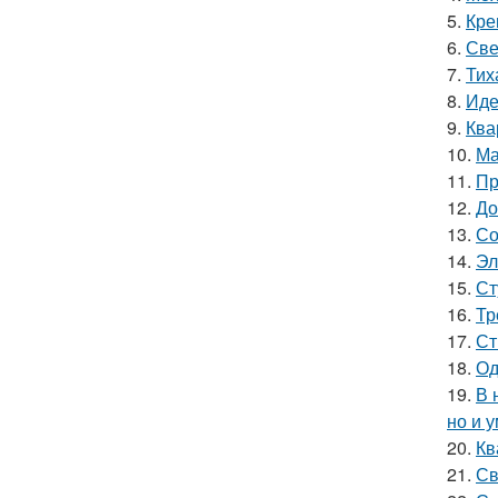
5.
Кре
6.
Све
7.
Тих
8.
Иде
9.
Ква
10.
Ма
11.
Пр
12.
До
13.
Со
14.
Эл
15.
Ст
16.
Тр
17.
Ст
18.
Од
19.
В 
но и 
20.
Кв
21.
Св