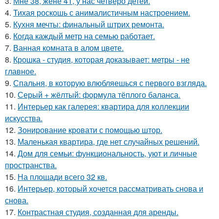
3.
Мне 38, жене 41, у нас четверо детей.
4.
Тихая роскошь с анималистичным настроением.
5.
Кухня мечты: финальный штрих ремонта.
6.
Когда каждый метр на семью работает.
7.
Ванная комната в алом цвете.
8.
Крошка - студия, которая доказывает: метры - не
главное.
9.
Спальня, в которую влюбляешься с первого взгляда.
10.
Серый + жёлтый: формула тёплого баланса.
11.
Интерьер как галерея: квартира для коллекции
искусства.
12.
Зонирование кровати с помощью штор.
13.
Маленькая квартира, где нет случайных решений.
14.
Дом для семьи: функциональность, уют и личные
пространства.
15.
На площади всего 32 кв.
16.
Интерьер, который хочется рассматривать снова и
снова.
17.
Контрастная студия, созданная для аренды.