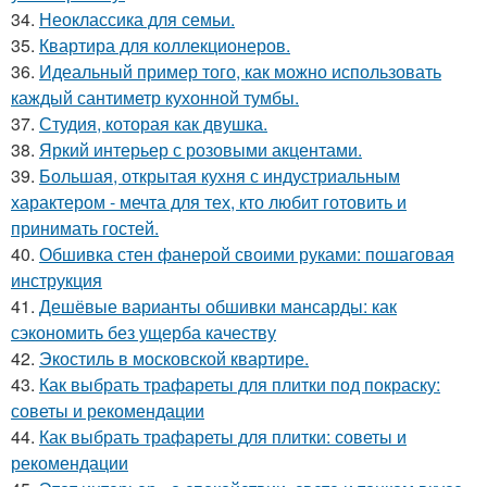
34.
Неоклассика для семьи.
35.
Квартира для коллекционеров.
36.
Идеальный пример того, как можно использовать
каждый сантиметр кухонной тумбы.
37.
Студия, которая как двушка.
38.
Яркий интерьер с розовыми акцентами.
39.
Большая, открытая кухня с индустриальным
характером - мечта для тех, кто любит готовить и
принимать гостей.
40.
Обшивка стен фанерой своими руками: пошаговая
инструкция
41.
Дешёвые варианты обшивки мансарды: как
сэкономить без ущерба качеству
42.
Экостиль в московской квартире.
43.
Как выбрать трафареты для плитки под покраску:
советы и рекомендации
44.
Как выбрать трафареты для плитки: советы и
рекомендации