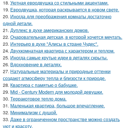
18.
Уютная евродвушка со стильными акцентами.
19.
Евродвушка, которая раскрывается в новом свете.
20.
Иногда для преображения комнаты достаточно
одной детали.
21.
Дуплекс в духе американских домов.
22.
Очаровательная детская, в которой хочется мечтать.
23.
Интерьер в духе "Алисы в стране Чудес".
24.
Двухкомнатная квартира с характером и теплом.
25.
Иногда самые крутые идеи в деталях скрыты.
26.
Вдохновение в деталях.
27.
Натуральные материалы и природные оттенки
создают атмосферу тепла и близости к природе.
28.
Квартира с памятью о бабушке.
29.
Mid - Century Modern для молодой девушки.
30.
Терракотовое тепло дома.
31.
Маленькая квартира, большое впечатление.
32.
Минимализм с душой.
33.
Даже в ограниченном пространстве можно создать
уют и красоту.