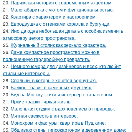
20.
Парижская история с современным акцентом.
21.
Малогабаритка с уютом и функциональностью.
22.
Квартира с характером и настроением.
23.
Евродвушка с оттенками коралла и бургунди.
24.
Иногда одна небольшая деталь способна изменить
атмосферу целого пространства.
25.
Журнальный столик как зеркало характера.
26.
Даже компактное пространство можно в
полноценную гардеробную превратить.
27.
Немного юмора для дизайнеров и всех, кто любит
стильные интерьеры.
28.
Спальни, в которые хочется вернуться.
29.
Балкон - оазис в каменных джунглях.
30.
Вид на Москву - сити и интерьер с характером.
31.
Яркие краски - яркая жизнь!
32.
Маленькая студия с вдохновением от природы.
33.
Мятная свежесть в интерьере.
34.
Монохром и фактуры: квартира в Пушкине.
35.
Обшиваю стены гипсокартоном в деревянном доме: