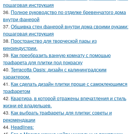
пошаговая инструкция
36.
Полное руководство по отделке бревенчатого дома
внутри фанерой
37.
Обшивка стен фанерой внутри дома своими руками:
пошаговая инструкция
38.
Пространство для творческой пары из
киноиндустрии.
39.
Как преобразить ванную комнату с помощью
трафарета для плитки под покраску
40.
Terracotta Oasis: дизайн с калининградским
характером.
41.
Как сделать дизайн плитки проще с самоклеющимся
трафаретом
42.
Квартира, в которой отражены впечатления и стиль
жизни её владельцев.
43.
Как выбрать трафареты для плитки: советы и
рекомендации
44.
Headlines: