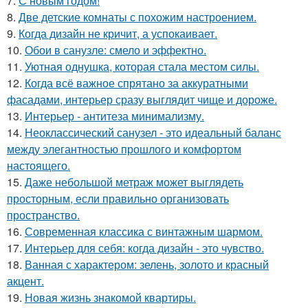
7.
С новым годом!
8.
Две детские комнаты с похожим настроением.
9.
Когда дизайн не кричит, а успокаивает.
10.
Обои в санузле: смело и эффектно.
11.
Уютная однушка, которая стала местом силы.
12.
Когда всё важное спрятано за аккуратными
фасадами, интерьер сразу выглядит чище и дороже.
13.
Интерьер - антитеза минимализму.
14.
Неоклассический санузел - это идеальный баланс
между элегантностью прошлого и комфортом
настоящего.
15.
Даже небольшой метраж может выглядеть
просторным, если правильно организовать
пространство.
16.
Современная классика с винтажным шармом.
17.
Интерьер для себя: когда дизайн - это чувство.
18.
Ванная с характером: зелень, золото и красный
акцент.
19.
Новая жизнь знакомой квартиры.