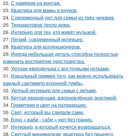
22.
С намёком на винтаж.
23.
Квартира для мамы и внуков.
24.
Современный уют для семьи из трёх человек.
25.
Терракотовое тепло дома.
26.
Интерьер для тех, кто живёт музыкой.
27.
Легкий, современный интерьер.
28.
Квартира для коллекционеров.
29.
Иногда небольшая деталь способна полностью
изменить восприятие пространства.
30.
Уютная евродвушка с восточными нотками.
31.
Идеальный пример того, как можно использовать
каждый сантиметр кухонной тумбы.
32.
Уютный интерьер для семьи с детьми.
33.
Крутая евродвушка, вдохновлённая экзотикой.
34.
Геометрия и цвет на патриарших.
35.
Свет, который вы сделали сами.
36.
Бохо + ваби - саби = уют без границ.
37.
Интерьер, в который хочется возвращаться.
38.
Светлый минимализм: квартира без лишнего.