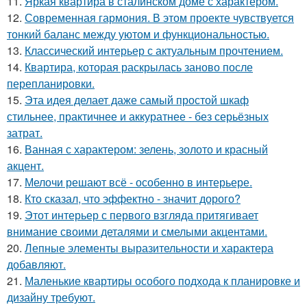
11.
Яркая квартира в сталинском доме с характером.
12.
Современная гармония. В этом проекте чувствуется
тонкий баланс между уютом и функциональностью.
13.
Классический интерьер с актуальным прочтением.
14.
Квартира, которая раскрылась заново после
перепланировки.
15.
Эта идея делает даже самый простой шкаф
стильнее, практичнее и аккуратнее - без серьёзных
затрат.
16.
Ванная с характером: зелень, золото и красный
акцент.
17.
Мелочи решают всё - особенно в интерьере.
18.
Кто сказал, что эффектно - значит дорого?
19.
Этот интерьер с первого взгляда притягивает
внимание своими деталями и смелыми акцентами.
20.
Лепные элементы выразительности и характера
добавляют.
21.
Маленькие квартиры особого подхода к планировке и
дизайну требуют.