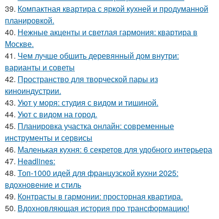
39.
Компактная квартира с яркой кухней и продуманной
планировкой.
40.
Нежные акценты и светлая гармония: квартира в
Москве.
41.
Чем лучше обшить деревянный дом внутри:
варианты и советы
42.
Пространство для творческой пары из
киноиндустрии.
43.
Уют у моря: студия с видом и тишиной.
44.
Уют с видом на город.
45.
Планировка участка онлайн: современные
инструменты и сервисы
46.
Маленькая кухня: 6 секретов для удобного интерьера
47.
Headlines:
48.
Топ-1000 идей для французской кухни 2025:
вдохновение и стиль
49.
Контрасты в гармонии: просторная квартира.
50.
Вдохновляющая история про трансформацию!