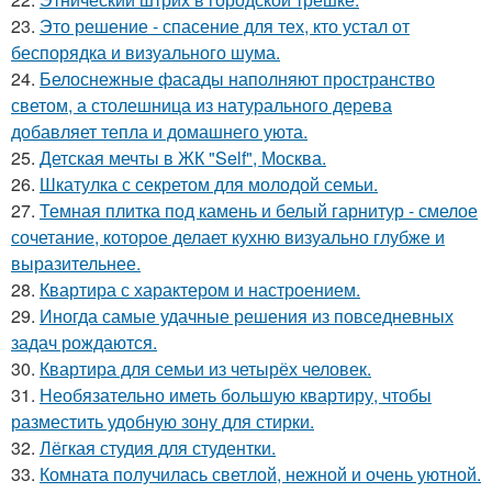
23.
Это решение - спасение для тех, кто устал от
беспорядка и визуального шума.
24.
Белоснежные фасады наполняют пространство
светом, а столешница из натурального дерева
добавляет тепла и домашнего уюта.
25.
Детская мечты в ЖК "Self", Москва.
26.
Шкатулка с секретом для молодой семьи.
27.
Темная плитка под камень и белый гарнитур - смелое
сочетание, которое делает кухню визуально глубже и
выразительнее.
28.
Квартира с характером и настроением.
29.
Иногда самые удачные решения из повседневных
задач рождаются.
30.
Квартира для семьи из четырёх человек.
31.
Необязательно иметь большую квартиру, чтобы
разместить удобную зону для стирки.
32.
Лёгкая студия для студентки.
33.
Комната получилась светлой, нежной и очень уютной.