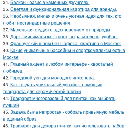
34.
Балкон - оазис в каменных джунглях.
35.
Светлая и функциональная квартира для аренды.
36.
Необычная, милая и очень уютная идея для тех, кто
любит нестандартные решения.
37.
Маленькая студия с вдохновением от природы.
38.
Дарк - минимализм: строго, выразительно, удобно.
39.
Французский шарм без Пафоса: квартира в Москве.
40.
Какие уникальные бассейны и спорткомплексы есть в
Москве
41.
Главный акцент в любом интерьере - хвостатый
любимец.
42.
Городской уют для молодого инженера.
43.
Как создать уникальный дизайн с помощью
трафарета для керамической плитки
44.
Трафарет многоразовый для плитки: как выбрать
лучший
45.
Задача была непростая - собрать привычную мебель
в единый образ.
46.
Трафарет для декора плитки: как использовать набор