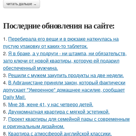
читать дальше →
Последние обновления на сайте:
1.
Перебирала его вещи и в рюкзаке наткнулась на
пустую упаковку от каких-то таблеток.
2.
Я в браке, а у подруги - ни штампа, ни обязательств,
зато ключи от новой квартиры, которую ей подарил
обеспеченный мужчина.
3.
Решили с мужем закупить продукты на две недели.
4.
В Афганистане приняли закон, который фактически
допускает "Умеренное" домашнее насилие, сообщает
Daily Mail.
5.
Мне 38, жене 41, у нас четверо детей.
6.
Двухкомнатная квартира с мягкой эстетикой.
7.
Проект квартиры для семейной пары с современным
и оригинальным дизайном.
8.
Квартира с атмосферой английской классики.