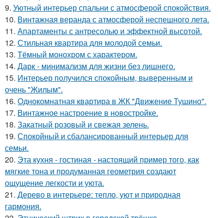
9.
Уютный интерьер спальни с атмосферой спокойствия.
10.
Винтажная веранда с атмосферой неспешного лета.
11.
Апартаменты с антресолью и эффектной высотой.
12.
Стильная квартира для молодой семьи.
13.
Тёмный монохром с характером.
14.
Дарк - минимализм для жизни без лишнего.
15.
Интерьер получился спокойным, выверенным и
очень "Жилым".
16.
Однокомнатная квартира в ЖК "Движение Тушино".
17.
Винтажное настроение в новостройке.
18.
Закатный розовый и свежая зелень.
19.
Спокойный и сбалансированный интерьер для
семьи.
20.
Эта кухня - гостиная - настоящий пример того, как
мягкие тона и продуманная геометрия создают
ощущение легкости и уюта.
21.
Дерево в интерьере: тепло, уют и природная
гармония.
22.
Этнический штрих в городской трёшке.