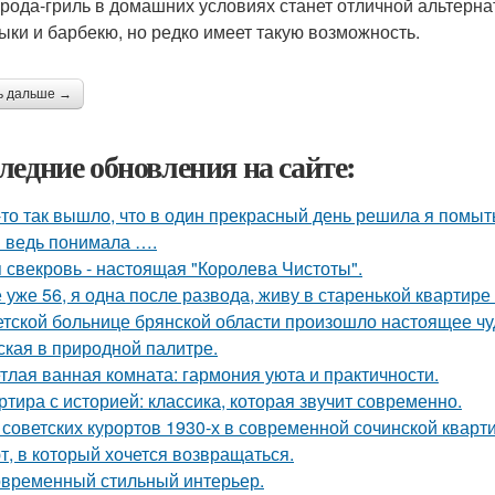
рода-гриль в домашних условиях станет отличной альтернат
ки и барбекю, но редко имеет такую возможность.
ь дальше →
ледние обновления на сайте:
-то так вышло, что в один прекрасный день решила я помыть
я ведь понимала ….
 свекровь - настоящая "Королева Чистоты".
 уже 56, я одна после развода, живу в старенькой квартире 
етской больнице брянской области произошло настоящее чу
ская в природной палитре.
тлая ванная комната: гармония уюта и практичности.
ртира с историей: классика, которая звучит современно.
 советских курортов 1930-х в современной сочинской кварт
т, в который хочется возвращаться.
временный стильный интерьер.