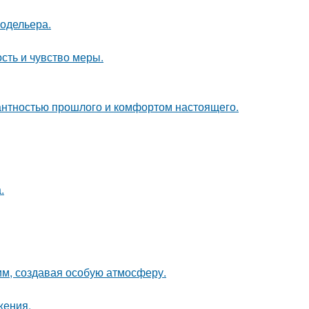
модельера.
ость и чувство меры.
гантностью прошлого и комфортом настоящего.
.
м, создавая особую атмосферу.
жения.