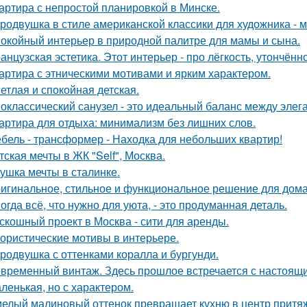
артира с непростой планировкой в Минске.
родвушка в стиле американской классики для художника - 
окойный интерьер в природной палитре для мамы и сына.
анцузская эстетика. Этот интерьер - про лёгкость, утончённ
артира с этническими мотивами и ярким характером.
етлая и спокойная детская.
оклассический санузел - это идеальный баланс между эле
артира для отдыха: минимализм без лишних слов.
бель - трансформер - Находка для небольших квартир!
тская мечты в ЖК "Self", Москва.
ушка мечты в сталинке.
игинальное, стильное и функциональное решение для дома
огда всё, что нужно для уюта, - это продуманная деталь.
скошный проект в Москва - сити для аренды.
ористические мотивы в интерьере.
родвушка с оттенками коралла и бургунди.
временный винтаж. Здесь прошлое встречается с настоящи
ленькая, но с характером.
елый малиновый оттенок превращает кухню в центр притя