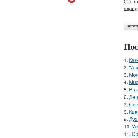
Сково
шашлы
читат
Пос
1.
Как
2.
"А 
3.
Моя
4.
Мне
5.
В д
6.
Дет
7.
Све
8.
Ква
9.
Дух
10.
Ую
11.
Со