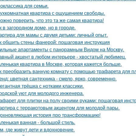
оклассика для семьи.
ухкомнатная квартира с ощущением свободы.
ожно поверить, что это та же самая квартира!
к в загородном доме, но в городе.
артира для мамы с двумя детьми: личный опыт.
к обшить стены фанерой: пошаговая инструкция
ильные апартаменты с панорамным Видом на Москву.
авный акцент в любом интерьере - хвостатый любимец.
ленькая квартира в Москве, которая кажется больше.
к преобразить ванную комнату с помощью трафарета для пл
енд: цветная сантехника - смело, ярко, современно.
егантная трёшка с нотками классики.
родской уют для молодого инженера.
афарет для плитки на полу своими руками: пошаговая инст
артира с терракотовым акцентом для молодой пары.
охновляющая история про трансформацию!
ленькая ванная - большой стиль.
м, где живут дети и вдохновение.