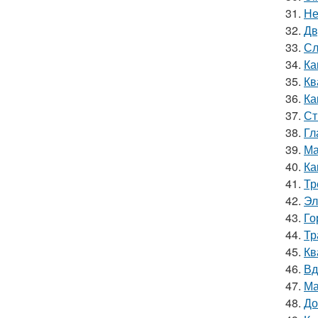
31.
Не
32.
Дв
33.
Сл
34.
Ка
35.
Кв
36.
Ка
37.
Ст
38.
Гл
39.
Ма
40.
Ка
41.
Тр
42.
Эл
43.
Го
44.
Тр
45.
Кв
46.
Вд
47.
Ма
48.
До