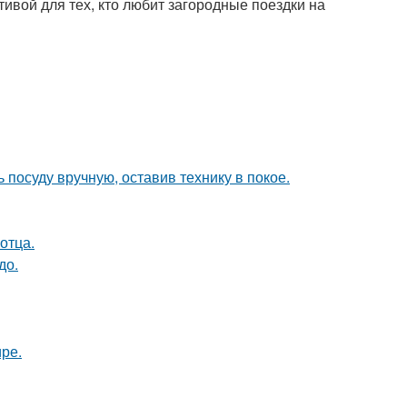
ивой для тех, кто любит загородные поездки на
 посуду вручную, оставив технику в покое.
отца.
до.
ире.