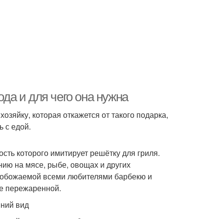
ода и для чего она нужна
озяйку, которая откажется от такого подарка,
 с едой.
сть которого имитирует решётку для гриля.
ию на мясе, рыбе, овощах и других
, обожаемой всеми любителями барбекю и
не пережаренной.
ний вид