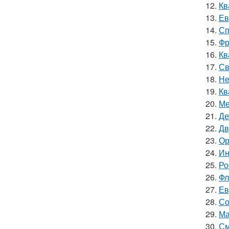
12.
Кв
13.
Ев
14.
Сп
15.
Фр
16.
Кв
17.
Св
18.
Не
19.
Кв
20.
Ме
21.
Де
22.
Дв
23.
Ор
24.
Ин
25.
Ро
26.
Фл
27.
Ев
28.
Со
29.
Ма
30.
См