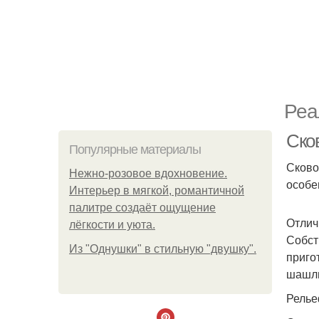
Реа
Сков
Популярные материалы
Сково
Нежно-розовое вдохновение.
особе
Интерьер в мягкой, романтичной
палитре создаёт ощущение
Отлич
лёгкости и уюта.
Собст
Из "Однушки" в стильную "двушку".
приго
шашлы
Релье