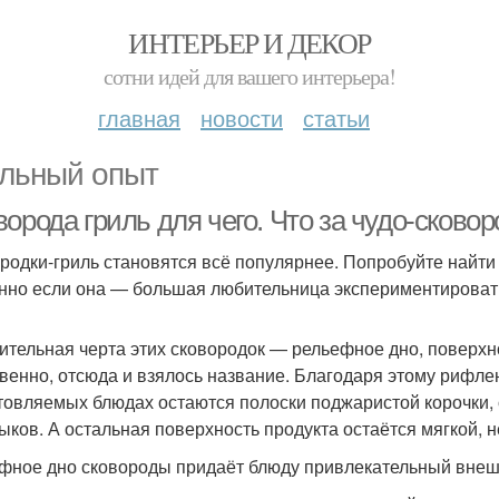
ИНТЕРЬЕР И ДЕКОР
сотни идей для вашего интерьера!
главная
новости
статьи
льный опыт
орода гриль для чего. Что за чудо-сковор
родки-гриль становятся всё популярнее. Попробуйте найти х
нно если она — большая любительница экспериментировать
ительная черта этих сковородок — рельефное дно, поверхно
венно, отсюда и взялось название. Благодаря этому рифлен
товляемых блюдах остаются полоски поджаристой корочки
ков. А остальная поверхность продукта остаётся мягкой, 
фное дно сковороды придаёт блюду привлекательный внеш