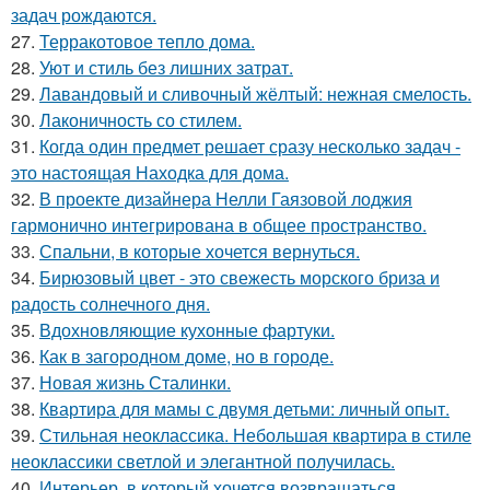
задач рождаются.
27.
Терракотовое тепло дома.
28.
Уют и стиль без лишних затрат.
29.
Лавандовый и сливочный жёлтый: нежная смелость.
30.
Лаконичность со стилем.
31.
Когда один предмет решает сразу несколько задач -
это настоящая Находка для дома.
32.
В проекте дизайнера Нелли Гаязовой лоджия
гармонично интегрирована в общее пространство.
33.
Спальни, в которые хочется вернуться.
34.
Бирюзовый цвет - это свежесть морского бриза и
радость солнечного дня.
35.
Вдохновляющие кухонные фартуки.
36.
Как в загородном доме, но в городе.
37.
Новая жизнь Сталинки.
38.
Квартира для мамы с двумя детьми: личный опыт.
39.
Стильная неоклассика. Небольшая квартира в стиле
неоклассики светлой и элегантной получилась.
40.
Интерьер, в который хочется возвращаться.