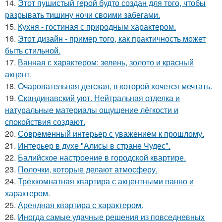
14.
Этот пушистый герой будто создан для того, чтобы
разрывать тишину ночи своими забегами.
15.
Кухня - гостиная с природным характером.
16.
Этот дизайн - пример того, как практичность может
быть стильной.
17.
Ванная с характером: зелень, золото и красный
акцент.
18.
Очаровательная детская, в которой хочется мечтать.
19.
Скандинавский уют. Нейтральная отделка и
натуральные материалы ощущение лёгкости и
спокойствия создают.
20.
Современный интерьер с уважением к прошлому.
21.
Интерьер в духе "Алисы в стране Чудес".
22.
Балийское настроение в городской квартире.
23.
Полочки, которые делают атмосферу.
24.
Трёхкомнатная квартира с акцентными панно и
характером.
25.
Арендная квартира с характером.
26.
Иногда самые удачные решения из повседневных