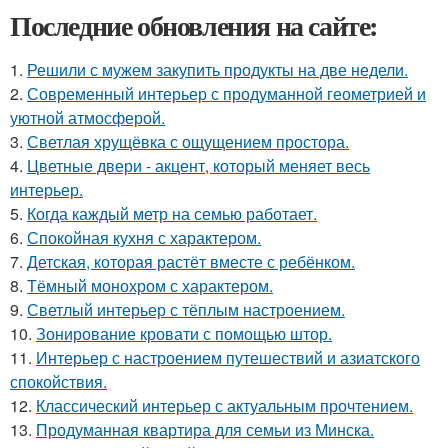
Последние обновления на сайте:
1.
Решили с мужем закупить продукты на две недели.
2.
Современный интерьер с продуманной геометрией и
уютной атмосферой.
3.
Светлая хрущёвка с ощущением простора.
4.
Цветные двери - акцент, который меняет весь
интерьер.
5.
Когда каждый метр на семью работает.
6.
Спокойная кухня с характером.
7.
Детская, которая растёт вместе с ребёнком.
8.
Тёмный монохром с характером.
9.
Светлый интерьер с тёплым настроением.
10.
Зонирование кровати с помощью штор.
11.
Интерьер с настроением путешествий и азиатского
спокойствия.
12.
Классический интерьер с актуальным прочтением.
13.
Продуманная квартира для семьи из Минска.