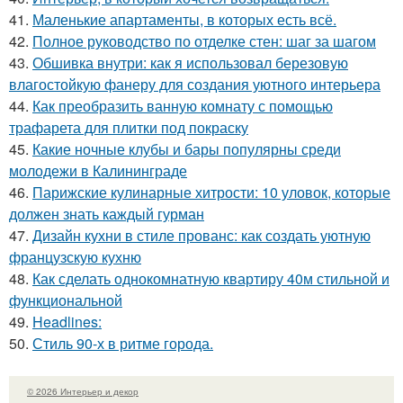
41.
Маленькие апартаменты, в которых есть всё.
42.
Полное руководство по отделке стен: шаг за шагом
43.
Обшивка внутри: как я использовал березовую
влагостойкую фанеру для создания уютного интерьера
44.
Как преобразить ванную комнату с помощью
трафарета для плитки под покраску
45.
Какие ночные клубы и бары популярны среди
молодежи в Калининграде
46.
Парижские кулинарные хитрости: 10 уловок, которые
должен знать каждый гурман
47.
Дизайн кухни в стиле прованс: как создать уютную
французскую кухню
48.
Как сделать однокомнатную квартиру 40м стильной и
функциональной
49.
Headlines:
50.
Стиль 90-х в ритме города.
© 2026 Интерьер и декор