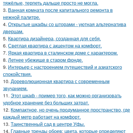
тяжёлые, терпеть дальше просто не могла.
3.
Ванная комната после капитального ремонта в
нежной палитре.
4.
Открытые шкафы со шторами - уютная альтернатива
дверцам.
5.
Квартира дизайнера, созданная для себя.
6.
Светлая квартира с акцентом на комфорт.
7.
Яркая квартира в сталинском доме с характером.
8.
Летнее убежище в старом фонде.
9.
Интерьер с настроением путешествий и азиатского
спокойствия.
10.
Дореволюционная квартира с современным
звучанием.
11.
Этот шкаф - пример того, как можно организовать
удобное хранение без больших затрат.
12.
Компактное, но очень продуманное пространство, где
каждый метр работает на комфорт.
13.
Таинственный сад в центре Уфы.
14.
Главные тренды обоев: цвета, которые определяют