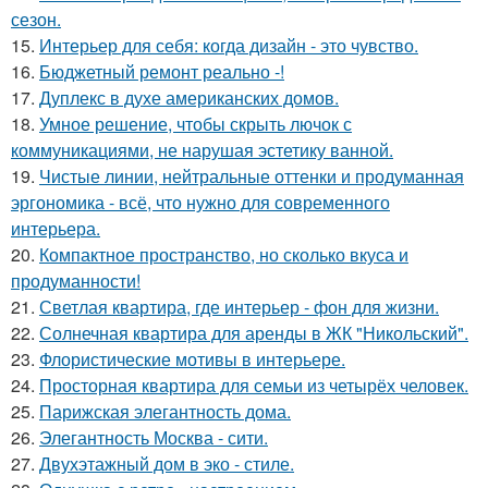
сезон.
15.
Интерьер для себя: когда дизайн - это чувство.
16.
Бюджетный ремонт реально -!
17.
Дуплекс в духе американских домов.
18.
Умное решение, чтобы скрыть лючок с
коммуникациями, не нарушая эстетику ванной.
19.
Чистые линии, нейтральные оттенки и продуманная
эргономика - всё, что нужно для современного
интерьера.
20.
Компактное пространство, но сколько вкуса и
продуманности!
21.
Светлая квартира, где интерьер - фон для жизни.
22.
Солнечная квартира для аренды в ЖК "Никольский".
23.
Флористические мотивы в интерьере.
24.
Просторная квартира для семьи из четырёх человек.
25.
Парижская элегантность дома.
26.
Элегантность Москва - сити.
27.
Двухэтажный дом в эко - стиле.