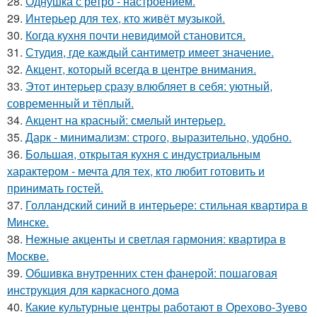
28.
Однушка с ретро - настроением.
29.
Интерьер для тех, кто живёт музыкой.
30.
Когда кухня почти невидимой становится.
31.
Студия, где каждый сантиметр имеет значение.
32.
Акцент, который всегда в центре внимания.
33.
Этот интерьер сразу влюбляет в себя: уютный,
современный и тёплый.
34.
Акцент на красный: смелый интерьер.
35.
Дарк - минимализм: строго, выразительно, удобно.
36.
Большая, открытая кухня с индустриальным
характером - мечта для тех, кто любит готовить и
принимать гостей.
37.
Голландский синий в интерьере: стильная квартира в
Минске.
38.
Нежные акценты и светлая гармония: квартира в
Москве.
39.
Обшивка внутренних стен фанерой: пошаговая
инструкция для каркасного дома
40.
Какие культурные центры работают в Орехово-Зуево