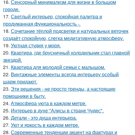
16.
Сенсорный минимализм для жизни в большом
городе.
17.
Светлый интерьер, спокойная палитра и
продуманная функциональность -.
18.
Сочетание тёплой подсветки и натуральных веточек
создаёт спокойную, слегка медитативную атмосферу.
19.
Уютная студия у моря.
20.
Квартира, где брусничный холодильник стал главной
звездой.
21.
Квартира для молодой семьи с малышом.
22.
Винтажные элементы всегда интерьеру особый
шарм придают.
23.
Эти решения - не просто тренды, а настоящие
помощники в быту.
24.
Атмосфера уюта в каждом метре.
25.
Интерьер в духе "Алисы в стране Чудес".
26.
Детали - это душа интерьера.
27.
Уют и яркость в каждом метре.
28.
Современные тенденции акцент на фактурах и