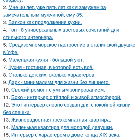
2.
Мне 30 лет, уже пять лет как я замужем за
замечательным мужчиной, ему 35.
3.
Балкон как продолжение кухни.
4.
Топ - 8 универсальных цветовых сочетаний для
стильного интерьера.
5.
Средиземноморское настроение в сталинской двушке
в Уфе.
6.
Маленькая кухня - большой уют.
7.
Кухня - гостиная, в которой есть всё.
8.
Столько детских, сколько характеров.
9.
Дарк - минимализм для жизни без лишнего.
10.
Свежий ремонт с умным зонированием.
11.
Бохо - интерьер с тёплой и живой атмосферой.
12.
Этот интерьер словно создан для спокойной жизни
без спешки.
13.
Жизнерадостная трёхкомнатная квартира.
14.
Маленькая квартира для молодой девушки.
15.
Интерьер с характером в доме конца XIX века.