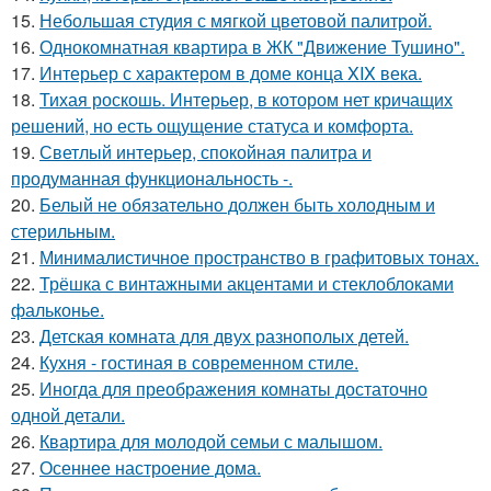
15.
Небольшая студия с мягкой цветовой палитрой.
16.
Однокомнатная квартира в ЖК "Движение Тушино".
17.
Интерьер с характером в доме конца XIX века.
18.
Тихая роскошь. Интерьер, в котором нет кричащих
решений, но есть ощущение статуса и комфорта.
19.
Светлый интерьер, спокойная палитра и
продуманная функциональность -.
20.
Белый не обязательно должен быть холодным и
стерильным.
21.
Минималистичное пространство в графитовых тонах.
22.
Трёшка с винтажными акцентами и стеклоблоками
фальконье.
23.
Детская комната для двух разнополых детей.
24.
Кухня - гостиная в современном стиле.
25.
Иногда для преображения комнаты достаточно
одной детали.
26.
Квартира для молодой семьи с малышом.
27.
Осеннее настроение дома.