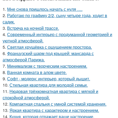
1.
Мне снова пришлось начать с нуля ….
2.
Работаю по графику 2/2, сыну четыре года, ходит в
садик.
3.
Встреча на ночной трассе.
4.
Современный интерьер с продуманной геометрией и
уютной атмосферой.
5.
Светлая хрущёвка с ощущением простора.
6.
Французский шарм под крышей: мансарда с
атмосферой Парижа.
7.
Минимализм с творческим настроением.
8.
Ванная комната в алом цвете.
9.
Софт - модерн: интерьер, который дышит.
10.
Стильная квартира для молодой семьи.
11.
Нюдовая трёхкомнатная квартира с мягкой и
спокойной атмосферой.
12.
Компактная спальня с умной системой хранения.
13.
Яркая квартира с характером и настроением.
14.
Кухня, которая отражает ваше настроение.