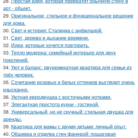
28.
Простая идея, которая превратит обычную стену в
арт - объект.
29.
Оригинальное, стильное и функциональное решение
для дома.
30.
Свет и история: Сталинка с анфиладой.
31.
Свет, дерево и дыхание времени.
32.
Идеи, которые хочется повторить.
33.
Тепло модерна: семейный интерьер для двух
поколений.
34.
Уют и баланс: двухкомнатная квартира для семьи из
трёх человек.
35.
Сочетание розовых и белых оттенков выглядит очень
изысканно.
36.
Уютная евродвушка с восточными нотками.
37.
Элегантная простота кухни - гостиной.
38.
Универсальный, но не скучный: стильная двушка для
аренды.
39.
Квартира для мамы с двумя детьми: личный опыт.
40.
Обшивка и отделка стен фанерой: пошаговая