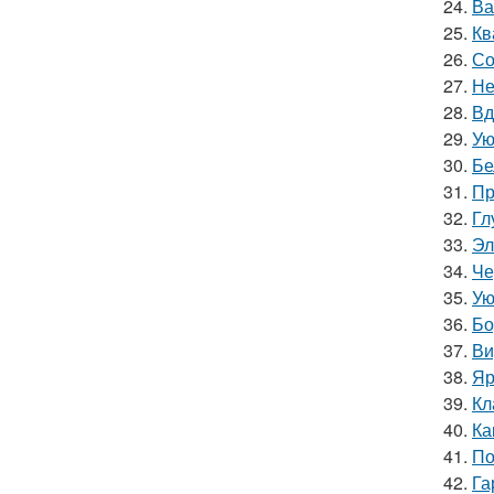
24.
Ва
25.
Кв
26.
Со
27.
Не
28.
Вд
29.
Ую
30.
Бе
31.
Пр
32.
Гл
33.
Эл
34.
Че
35.
Ую
36.
Бо
37.
Ви
38.
Яр
39.
Кл
40.
Ка
41.
По
42.
Га