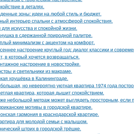
койствие в деталях.
денные зоны: идеи на любой стиль и бюджет.
ный интерьер спальни с атмосферой спокойствия.
 для искусства и спокойной жизни.
нушка в сдержанной природной палитре.
плый минимализм с акцентом на комфорт.
сеннее настроение круглый год: диалог классики и совреме
т, в который хочется возвращаться.
нтажное настроение в новостройке.
стры и светильники из макраме.
кая хрущёвка в Калининграде.
большая, но невероятно уютная квартира 1974 года постро
етлая квартира, которая дышит спокойствием.
же небольшой метраж может выглядеть просторным, если п
риканские мотивы в городской квартире.
онская гармония в краснодарской квартире.
артира для молодой семьи с малышом.
нический штрих в городской трёшке.