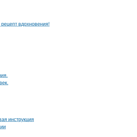
й рецепт вдохновения!
ия.
век.
вая инструкция
ции