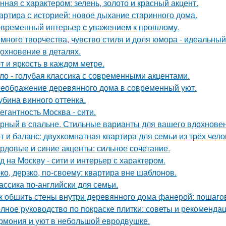
нная с характером: зелень, золото и красный акцент.
артира с историей: новое дыхание старинного дома.
временный интерьер с уважением к прошлому.
много творчества, чувство стиля и доля юмора - идеальны
охновение в деталях.
т и яркость в каждом метре.
ло - голубая классика с современными акцентами.
еображение деревянного дома в современный уют.
убина винного оттенка.
егантность Москва - сити.
рный в спальне. Стильные варианты для вашего вдохновен
т и баланс: двухкомнатная квартира для семьи из трёх чело
рдовые и синие акценты: сильное сочетание.
д на Москву - сити и интерьер с характером.
ко, дерзко, по-своему: квартира вне шаблонов.
ассика по-английски для семьи.
к обшить стены внутри деревянного дома фанерой: пошаго
лное руководство по покраске плитки: советы и рекоменда
рмония и уют в небольшой евродвушке.