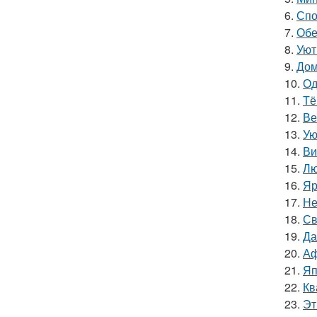
6.
Спо
7.
Обе
8.
Уют
9.
Дом
10.
Од
11.
Тё
12.
Ве
13.
Ую
14.
Ви
15.
Лю
16.
Яр
17.
Не
18.
Св
19.
Да
20.
Аф
21.
Яп
22.
Кв
23.
Эт