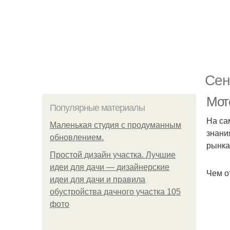
Сен
Мот
Популярные материалы
На са
Маленькая студия с продуманным
знани
обновлением.
рынка
Простой дизайн участка. Лучшие
идеи для дачи — дизайнерские
Чем о
идеи для дачи и правила
обустройства дачного участка 105
фото