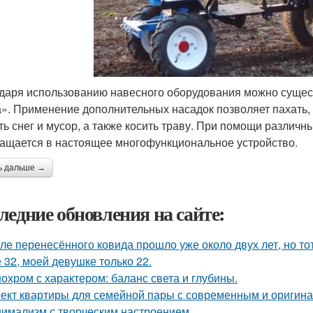
даря использованию навесного оборудования можно сущес
». Применение дополнительных насадок позволяет пахать,
ть снег и мусор, а также косить траву. При помощи различн
ащается в настоящее многофункциональное устройство.
ь дальше →
ледние обновления на сайте:
ле перенесённого ковида прошло уже около двух лет, но тот
 32, моей девушке только 22.
охром с характером: баланс света и глубины.
ект квартиры для семейной пары с современным и оригин
имализм с творческим настроением.