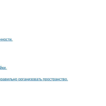
нности.
йки.
равильно организовать пространство.