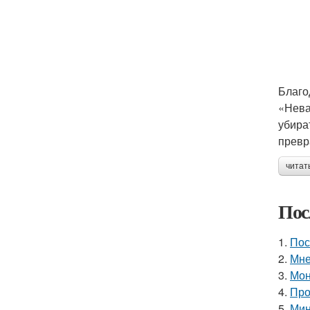
Благо
«Нева
убира
превр
читат
Пос
1.
Пос
2.
Мне
3.
Мон
4.
Про
5.
Мин