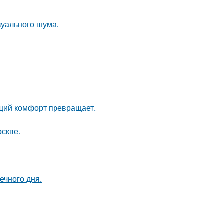
изуального шума.
щий комфорт превращает.
оскве.
ечного дня.