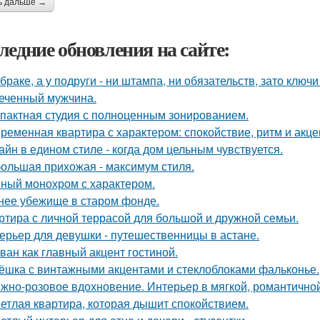
ь дальше →
ледние обновления на сайте:
 браке, а у подруги - ни штампа, ни обязательств, зато ключ
еченный мужчина.
пактная студия с полноценным зонированием.
ременная квартира с характером: спокойствие, ритм и акце
айн в едином стиле - когда дом цельным чувствуется.
ольшая прихожая - максимум стиля.
ный монохром с характером.
нее убежище в старом фонде.
ртира с личной террасой для большой и дружной семьи.
ерьер для девушки - путешественницы в астане.
ван как главный акцент гостиной.
ёшка с винтажными акцентами и стеклоблоками фальконье.
жно-розовое вдохновение. Интерьер в мягкой, романтичной
етлая квартира, которая дышит спокойствием.