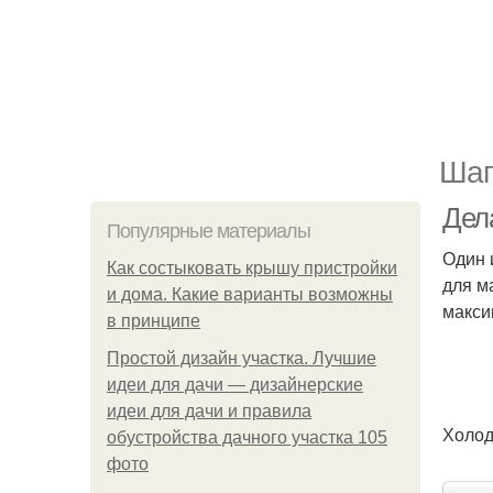
Шаг
Дел
Популярные материалы
Один 
Как состыковать крышу пристройки
для м
и дома. Какие варианты возможны
макси
в принципе
Простой дизайн участка. Лучшие
идеи для дачи — дизайнерские
идеи для дачи и правила
Холод
обустройства дачного участка 105
фото