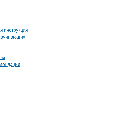
я инструкция
 начинающих
том
омендации
ы