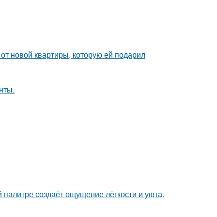
и от новой квартиры, которую ей подарил
нты.
 палитре создаёт ощущение лёгкости и уюта.