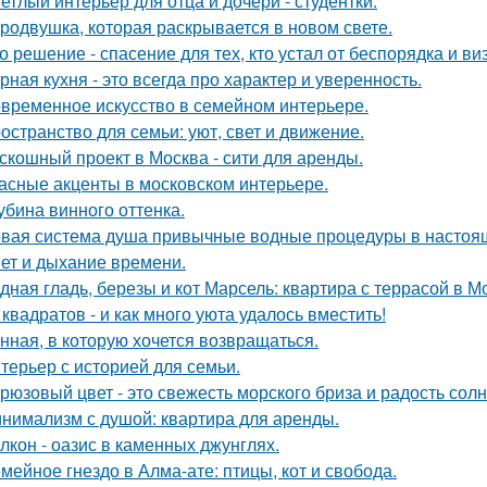
етлый интерьер для отца и дочери - студентки.
родвушка, которая раскрывается в новом свете.
о решение - спасение для тех, кто устал от беспорядка и в
рная кухня - это всегда про характер и уверенность.
временное искусство в семейном интерьере.
остранство для семьи: уют, свет и движение.
скошный проект в Москва - сити для аренды.
асные акценты в московском интерьере.
убина винного оттенка.
вая система душа привычные водные процедуры в настоя
ет и дыхание времени.
дная гладь, березы и кот Марсель: квартира с террасой в М
 квадратов - и как много уюта удалось вместить!
нная, в которую хочется возвращаться.
терьер с историей для семьи.
рюзовый цвет - это свежесть морского бриза и радость солн
нимализм с душой: квартира для аренды.
лкон - оазис в каменных джунглях.
мейное гнездо в Алма-ате: птицы, кот и свобода.