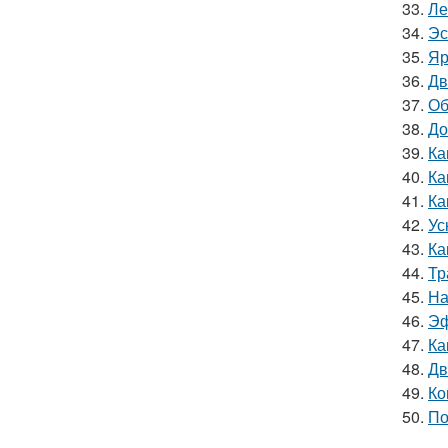
33.
Ле
34.
Эс
35.
Яр
36.
Дв
37.
Об
38.
До
39.
Ка
40.
Ка
41.
Ка
42.
Ус
43.
Ка
44.
Тр
45.
На
46.
Эф
47.
Ка
48.
Дв
49.
Ко
50.
По