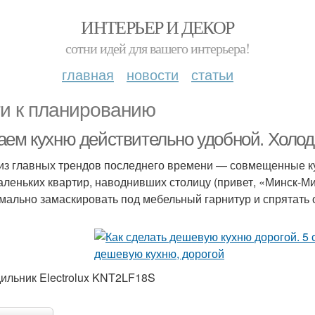
ИНТЕРЬЕР И ДЕКОР
сотни идей для вашего интерьера!
главная
новости
статьи
и к планированию
аем кухню действительно удобной. Холо
из главных трендов последнего времени — совмещенные ку
аленьких квартир, наводнивших столицу (привет, «Минск-Ми
мально замаскировать под мебельный гарнитур и спрятать 
ильник Electrolux KNT2LF18S