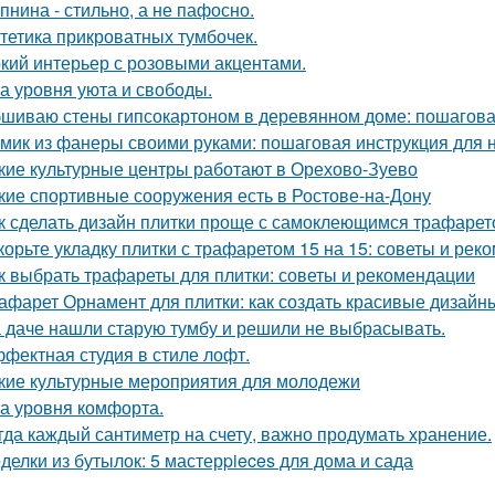
пнина - стильно, а не пафосно.
тетика прикроватных тумбочек.
кий интерьер с розовыми акцентами.
а уровня уюта и свободы.
шиваю стены гипсокартоном в деревянном доме: пошагова
мик из фанеры своими руками: пошаговая инструкция для
кие культурные центры работают в Орехово-Зуево
кие спортивные сооружения есть в Ростове-на-Дону
к сделать дизайн плитки проще с самоклеющимся трафаре
корьте укладку плитки с трафаретом 15 на 15: советы и рек
к выбрать трафареты для плитки: советы и рекомендации
афарет Орнамент для плитки: как создать красивые дизайн
 даче нашли старую тумбу и решили не выбрасывать.
фектная студия в стиле лофт.
кие культурные мероприятия для молодежи
а уровня комфорта.
гда каждый сантиметр на счету, важно продумать хранение.
делки из бутылок: 5 мастерpieces для дома и сада