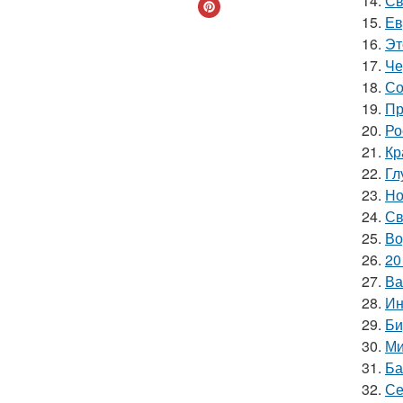
14.
Св
15.
Ев
16.
Эт
17.
Че
18.
Со
19.
Пр
20.
Ро
21.
Кр
22.
Гл
23.
Но
24.
Св
25.
Во
26.
20
27.
Ва
28.
Ин
29.
Би
30.
Ми
31.
Ба
32.
Се