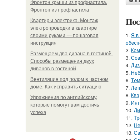
читат
Фронтон крыши из профнастила.
Фронтон из профнастила
Пос
Квартиры электрика. Монтаж
электропроводки в квартире
1.
Я в
своими руками — пошаговая
обесп
инструкция
2.
Ком
Размещаем два дивана в гостиной.
3.
Сов
Способы размещения двух
4.
Диз
диванов в гостиной
5.
Неб
Вентиляция под полом в частном
6.
Тём
доме. Как исправить ситуацию
7.
Лет
8.
Ква
Упражнения по английскому,
9.
Инт
которые помогут вам достичь
10.
Ди
успеха
11.
Тр
12.
Не
13.
Св