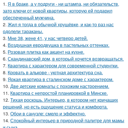
1.
Я в браке, а у подруги - ни штампа, ни обязательств,
зато ключи от новой квартиры, которую ей подарил
обеспеченный мужчина.
2.
Жил я тогда в обычной хрущёвке, и как-то раз нас
одолели тараканы.
3.
Мне 38, жене 41, у нас четверо детей.
4.
Воздушная евродвушка в пастельных оттенках.
5.
Розовая плитка как акцент на кухне.
6.
Скандинавский дом, в который хочется возвращаться.
7.
Квартира с характером для современной студентки.
8.
Кровать в алькове - уютная архитектура сна.
9.
Яркая квартира в сталинском доме с характером.
10.
Две детские комнаты с похожим настроением.
11.
Квартира с непростой планировкой в Минске.
12.
Тихая роскошь. Интерьер, в котором нет кричащих
решений, но есть ощущение статуса и комфорта.
13.
Обои в санузле: смело и эффектно.
14.
Спокойный интерьер в природной палитре для мамы
и сына.