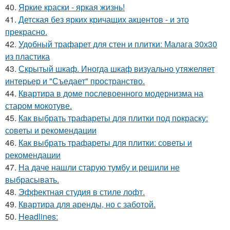
40.
Яркие краски - яркая жизнь!
41.
Детская без ярких кричащих акцентов - и это
прекрасно.
42.
Удобный трафарет для стен и плитки: Малага 30х30
из пластика
43.
Скрытый шкаф. Иногда шкаф визуально утяжеляет
интерьер и "Съедает" пространство.
44.
Квартира в доме послевоенного модернизма на
старом мокотуве.
45.
Как выбрать трафареты для плитки под покраску:
советы и рекомендации
46.
Как выбрать трафареты для плитки: советы и
рекомендации
47.
На даче нашли старую тумбу и решили не
выбрасывать.
48.
Эффектная студия в стиле лофт.
49.
Квартира для аренды, но с заботой.
50.
Headlines: