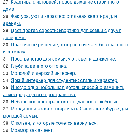
27.
Квартира с историей: новое дыхание старинного
дома.
28.
Фактура, уют и характер: стильная квартира для
аренды.
29.
Цвет против серости: квартира для семьи с двумя
дочерьми.
30.
Практичное решение, которое сочетает безопасность
и эстетику.
31.
Пространство для семьи: уют, свет и движение.
32.
Глубина винного оттенка.
33.
Молодой и дерзкий интерьер.
34.
Яркий интерьер для студентки: стиль и характер.
35.
Иногда одна небольшая деталь способна изменить
атмосферу целого пространства.
36.
Небольшое пространство, созданное с любовью.
37.
Молдинги и золото: квартира в Санкт-петербурге для
молодой семьи.
38.
Спальни, в которые хочется вернуться.
39.
Мрамор как акцент.