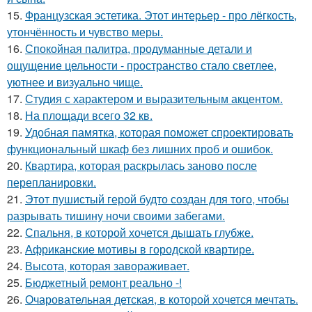
15.
Французская эстетика. Этот интерьер - про лёгкость,
утончённость и чувство меры.
16.
Спокойная палитра, продуманные детали и
ощущение цельности - пространство стало светлее,
уютнее и визуально чище.
17.
Студия с характером и выразительным акцентом.
18.
На площади всего 32 кв.
19.
Удобная памятка, которая поможет спроектировать
функциональный шкаф без лишних проб и ошибок.
20.
Квартира, которая раскрылась заново после
перепланировки.
21.
Этот пушистый герой будто создан для того, чтобы
разрывать тишину ночи своими забегами.
22.
Спальня, в которой хочется дышать глубже.
23.
Африканские мотивы в городской квартире.
24.
Высота, которая завораживает.
25.
Бюджетный ремонт реально -!
26.
Очаровательная детская, в которой хочется мечтать.