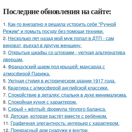
Последние обновления на сайте:
1.
Как-то внезапно я решила устроить себе "Ручной
Режим" и помыть посуду без помощи техники.
2.
Несколько лет назад мой муж попал в ДТП - сам
виноват, въехал в другую женщину.
3.
Открытые шкафы со шторами - уютная альтернатива
дверцам.
4.
Французский шарм под крышей: мансарда с
атмосферой Парижа.
5.
Уютная студия в историческом здании 1917 года.
6.
Квартира с атмосферой английской классики.
7.
Спокойствие в деталях: спальня в духе минимализма.
8.
Спокойная кухня с характером.
9.
Серый + жёлтый: формула тёплого баланса.
10.
Детская, которая растёт вместе с ребёнком.
11.
Графичная элегантность: интерьер с характером.
12.
Прекрасный дом снаружи и внутри.