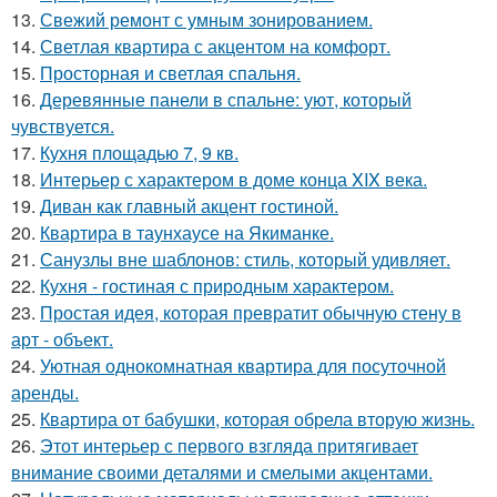
13.
Свежий ремонт с умным зонированием.
14.
Светлая квартира с акцентом на комфорт.
15.
Просторная и светлая спальня.
16.
Деревянные панели в спальне: уют, который
чувствуется.
17.
Кухня площадью 7, 9 кв.
18.
Интерьер с характером в доме конца XIX века.
19.
Диван как главный акцент гостиной.
20.
Квартира в таунхаусе на Якиманке.
21.
Санузлы вне шаблонов: стиль, который удивляет.
22.
Кухня - гостиная с природным характером.
23.
Простая идея, которая превратит обычную стену в
арт - объект.
24.
Уютная однокомнатная квартира для посуточной
аренды.
25.
Квартира от бабушки, которая обрела вторую жизнь.
26.
Этот интерьер с первого взгляда притягивает
внимание своими деталями и смелыми акцентами.