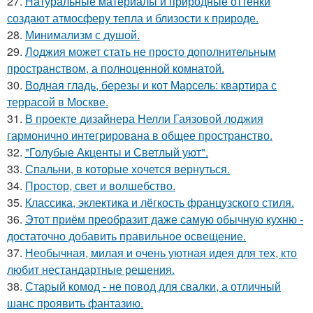
27.
Натуральные материалы и природные оттенки
создают атмосферу тепла и близости к природе.
28.
Минимализм с душой.
29.
Лоджия может стать не просто дополнительным
пространством, а полноценной комнатой.
30.
Водная гладь, березы и кот Марсель: квартира с
террасой в Москве.
31.
В проекте дизайнера Нелли Гаязовой лоджия
гармонично интегрирована в общее пространство.
32.
"Голубые Акценты и Светлый уют".
33.
Спальни, в которые хочется вернуться.
34.
Простор, свет и волшебство.
35.
Классика, эклектика и лёгкость французского стиля.
36.
Этот приём преобразит даже самую обычную кухню -
достаточно добавить правильное освещение.
37.
Необычная, милая и очень уютная идея для тех, кто
любит нестандартные решения.
38.
Старый комод - не повод для свалки, а отличный
шанс проявить фантазию.