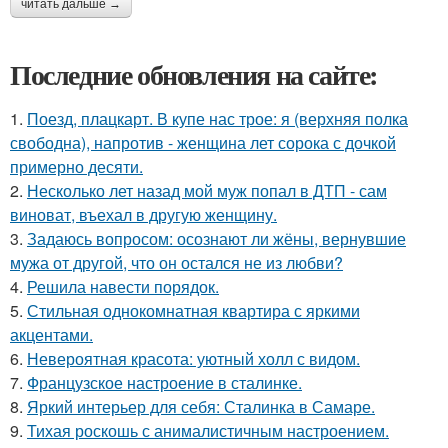
читать дальше →
Последние обновления на сайте:
1.
Поезд, плацкарт. В купе нас трое: я (верхняя полка
свободна), напротив - женщина лет сорока с дочкой
примерно десяти.
2.
Несколько лет назад мой муж попал в ДТП - сам
виноват, въехал в другую женщину.
3.
Задаюсь вопросом: осознают ли жёны, вернувшие
мужа от другой, что он остался не из любви?
4.
Решила навести порядок.
5.
Стильная однокомнатная квартира с яркими
акцентами.
6.
Невероятная красота: уютный холл с видом.
7.
Французское настроение в сталинке.
8.
Яркий интерьер для себя: Сталинка в Самаре.
9.
Тихая роскошь с анималистичным настроением.