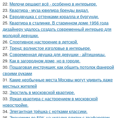
22.
Мелочи решают всё - особенно в интерьере.
23.
Квартира - муза ювелира бренды видал.
24.
Евродвушка с оттенками коралла и бургунди.
25.
Квартира в сталинке. В старинном доме 1956 года
дизайнеру удалось создать современный интерьер для
молодой девушки.
26.
Спортивное настроение в детской.
27.
Тренд: волнистое изголовье в интерьере.
28.
Современная двушка для девушки - айтишницы.
29.
Как в загородном доме, но в городе.
30.
Пошаговая инструкция: как обшить потолок фанерой
своими руками
31.
Какие необычные места Москвы могут удивить даже
местных жителей
32.
Экостиль в московской квартире.
33.
Яркая квартира с настроением в московской
новостройке.
34.
Элегантная трёшка с нотками классики.
35.
Экономим до 50% на укладке плитки с трафаретом