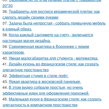
20*30
36.
Трафареты для росписи керамической плитки: как
сделать дизайн своими руками
37.
Задача была непростая - собрать привычную мебель
в единый образ.
38.
Когда каждый сантиметр на счету - включается
настоящая магия дизайна.
39.
Современная квартира в Воронеже с ярким
характером.
40.
Умная малогабаритка для студента - математика.
41.
Дизайн кухонь во французском стиле: как создать
элегантное пространство
42.
Эффектная студия в стиле лофт.
43.
Яркая квартира в московской панельке.
44.
В этом видео собрали простые, но очень
эффективные идеи для оформления прихожей.
45.
Маленькая кухня в французском стиле: как создать
элегантность в компактном пространстве