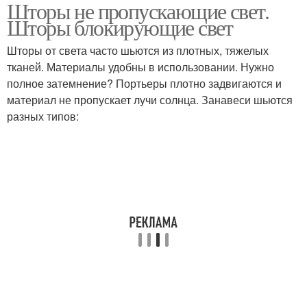
Шторы не пропускающие свет.
Рулонные шторы
Ролетные шторы
Шторы блокирующие свет
Шторы от света часто шьются из плотных, тяжелых
тканей. Материалы удобны в использовании. Нужно
полное затемнение? Портьеры плотно задвигаются и
Ткани для штор
материал не пропускает лучи солнца. Занавеси шьются
разных типов: