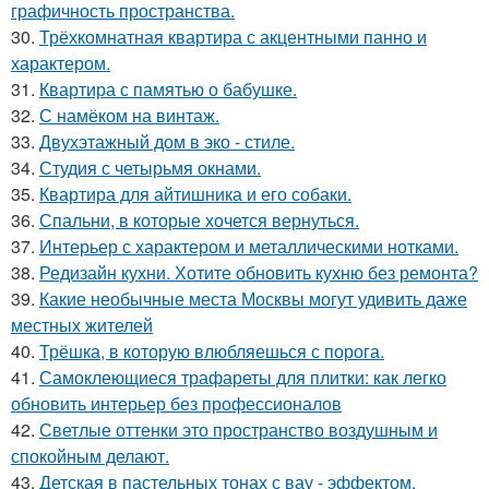
графичность пространства.
30.
Трёхкомнатная квартира с акцентными панно и
характером.
31.
Квартира с памятью о бабушке.
32.
С намёком на винтаж.
33.
Двухэтажный дом в эко - стиле.
34.
Студия с четырьмя окнами.
35.
Квартира для айтишника и его собаки.
36.
Спальни, в которые хочется вернуться.
37.
Интерьер с характером и металлическими нотками.
38.
Редизайн кухни. Хотите обновить кухню без ремонта?
39.
Какие необычные места Москвы могут удивить даже
местных жителей
40.
Трёшка, в которую влюбляешься с порога.
41.
Самоклеющиеся трафареты для плитки: как легко
обновить интерьер без профессионалов
42.
Светлые оттенки это пространство воздушным и
спокойным делают.
43.
Детская в пастельных тонах с вау - эффектом.