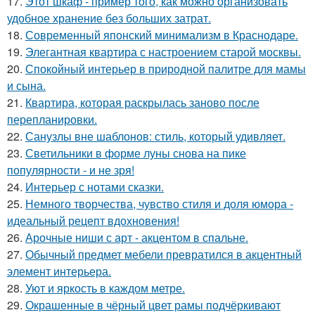
17.
Этот шкаф - пример того, как можно организовать
удобное хранение без больших затрат.
18.
Современный японский минимализм в Краснодаре.
19.
Элегантная квартира с настроением старой москвы.
20.
Спокойный интерьер в природной палитре для мамы
и сына.
21.
Квартира, которая раскрылась заново после
перепланировки.
22.
Санузлы вне шаблонов: стиль, который удивляет.
23.
Светильники в форме луны снова на пике
популярности - и не зря!
24.
Интерьер с нотами сказки.
25.
Немного творчества, чувство стиля и доля юмора -
идеальный рецепт вдохновения!
26.
Арочные ниши с арт - акцентом в спальне.
27.
Обычный предмет мебели превратился в акцентный
элемент интерьера.
28.
Уют и яркость в каждом метре.
29.
Окрашенные в чёрный цвет рамы подчёркивают