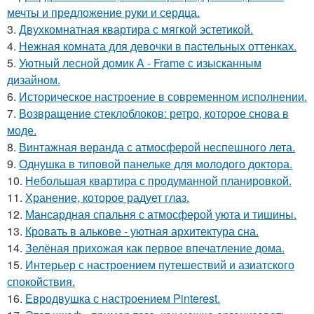
мечты и предложение руки и сердца.
3.
Двухкомнатная квартира с мягкой эстетикой.
4.
Нежная комната для девочки в пастельных оттенках.
5.
Уютный лесной домик A - Frame с изысканным
дизайном.
6.
Историческое настроение в современном исполнении.
7.
Возвращение стеклоблоков: ретро, которое снова в
моде.
8.
Винтажная веранда с атмосферой неспешного лета.
9.
Однушка в типовой панельке для молодого доктора.
10.
Небольшая квартира с продуманной планировкой.
11.
Хранение, которое радует глаз.
12.
Мансардная спальня с атмосферой уюта и тишины.
13.
Кровать в алькове - уютная архитектура сна.
14.
Зелёная прихожая как первое впечатление дома.
15.
Интерьер с настроением путешествий и азиатского
спокойствия.
16.
Евродвушка с настроением Pinterest.