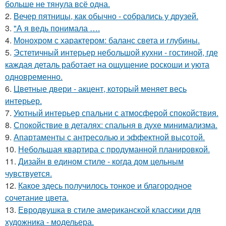
больше не тянула всё одна.
2.
Вечер пятницы, как обычно - собрались у друзей.
3.
"А я ведь понимала ….
4.
Монохром с характером: баланс света и глубины.
5.
Эстетичный интерьер небольшой кухни - гостиной, где
каждая деталь работает на ощущение роскоши и уюта
одновременно.
6.
Цветные двери - акцент, который меняет весь
интерьер.
7.
Уютный интерьер спальни с атмосферой спокойствия.
8.
Спокойствие в деталях: спальня в духе минимализма.
9.
Апартаменты с антресолью и эффектной высотой.
10.
Небольшая квартира с продуманной планировкой.
11.
Дизайн в едином стиле - когда дом цельным
чувствуется.
12.
Какое здесь получилось тонкое и благородное
сочетание цвета.
13.
Евродвушка в стиле американской классики для
художника - модельера.