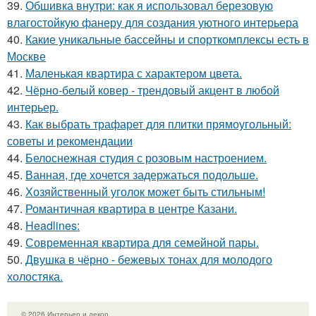
39.
Обшивка внутри: как я использовал березовую
влагостойкую фанеру для создания уютного интерьера
40.
Какие уникальные бассейны и спорткомплексы есть в
Москве
41.
Маленькая квартира с характером цвета.
42.
Чёрно-белый ковер - трендовый акцент в любой
интерьер.
43.
Как выбрать трафарет для плитки прямоугольный:
советы и рекомендации
44.
Белоснежная студия с розовым настроением.
45.
Ванная, где хочется задержаться подольше.
46.
Хозяйственный уголок может быть стильным!
47.
Романтичная квартира в центре Казани.
48.
Headlines:
49.
Современная квартира для семейной пары.
50.
Двушка в чёрно - бежевых тонах для молодого
холостяка.
© 2026 Интерьер и декор