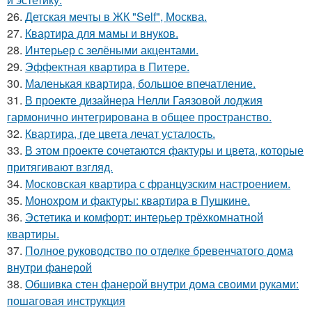
26.
Детская мечты в ЖК "Self", Москва.
27.
Квартира для мамы и внуков.
28.
Интерьер с зелёными акцентами.
29.
Эффектная квартира в Питере.
30.
Маленькая квартира, большое впечатление.
31.
В проекте дизайнера Нелли Гаязовой лоджия
гармонично интегрирована в общее пространство.
32.
Квартира, где цвета лечат усталость.
33.
В этом проекте сочетаются фактуры и цвета, которые
притягивают взгляд.
34.
Московская квартира с французским настроением.
35.
Монохром и фактуры: квартира в Пушкине.
36.
Эстетика и комфорт: интерьер трёхкомнатной
квартиры.
37.
Полное руководство по отделке бревенчатого дома
внутри фанерой
38.
Обшивка стен фанерой внутри дома своими руками:
пошаговая инструкция