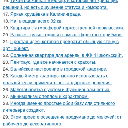
16.
Тихая роскошь. Интерьер, в котором нет кричащих
решений, но есть ощущение статуса и комфорта.
17.
Яркая хрущёвка в Калининграде.
18.
На площади всего 32 кв.
19.
Квартира с атмосферой торжественной неоклассики.
20.
Разные стулья - один из самых эффектных приёмов.
21.
Простая идея, которая превратит обычную стену в
арт - объект.
22.
Солнечная квартира для аренды в ЖК "Никольский".
23.
Пентхаус, где всё начинается с красоты.
24.
Балийское настроение в городской квартире.
25.
Каждый метр квартиры можно использовать с
пользой, если применить нестандартные решения.
26.
Малогабаритка с уютом и функциональностью.
27.
Минимализм с теплом и характером.
28.
Иногда именно простые обои базу для стильного
интерьера создают.
29.
Этом проекте освещение продумано до мелочей: от
рабочего до декоративного.