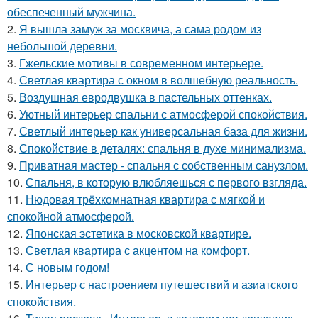
обеспеченный мужчина.
2.
Я вышла замуж за москвича, а сама родом из
небольшой деревни.
3.
Гжельские мотивы в современном интерьере.
4.
Светлая квартира с окном в волшебную реальность.
5.
Воздушная евродвушка в пастельных оттенках.
6.
Уютный интерьер спальни с атмосферой спокойствия.
7.
Светлый интерьер как универсальная база для жизни.
8.
Спокойствие в деталях: спальня в духе минимализма.
9.
Приватная мастер - спальня с собственным санузлом.
10.
Спальня, в которую влюбляешься с первого взгляда.
11.
Нюдовая трёхкомнатная квартира с мягкой и
спокойной атмосферой.
12.
Японская эстетика в московской квартире.
13.
Светлая квартира с акцентом на комфорт.
14.
С новым годом!
15.
Интерьер с настроением путешествий и азиатского
спокойствия.