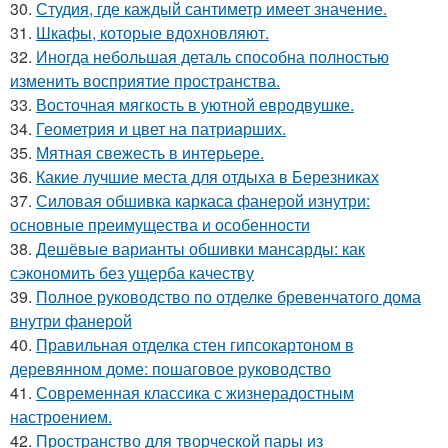
30.
Студия, где каждый сантиметр имеет значение.
31.
Шкафы, которые вдохновляют.
32.
Иногда небольшая деталь способна полностью
изменить восприятие пространства.
33.
Восточная мягкость в уютной евродвушке.
34.
Геометрия и цвет на патриарших.
35.
Мятная свежесть в интерьере.
36.
Какие лучшие места для отдыха в Березниках
37.
Силовая обшивка каркаса фанерой изнутри:
основные преимущества и особенности
38.
Дешёвые варианты обшивки мансарды: как
сэкономить без ущерба качеству
39.
Полное руководство по отделке бревенчатого дома
внутри фанерой
40.
Правильная отделка стен гипсокартоном в
деревянном доме: пошаговое руководство
41.
Современная классика с жизнерадостным
настроением.
42.
Пространство для творческой пары из